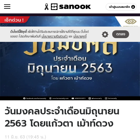
ดูดวง
เข้าสู่ระบบสมาชิก
หมวดอื่นๆ
//s.isanook.com/ho/0/ud/36/184577/img_cover_20200606150735(1).jp
Sanook
//s.isanook.com/sr/0/images/logo-
600
60
new-
sanook.png
เว็บไซต์นี้ใช้คุกกี้
เพื่อให้ท่านได้รับประสบการณ์การใช้งานที่ดีที่สุดบน เว็บไซต์
ตกลง
ของเรา โปรดศึกษาเพิ่มเติมที่
นโยบายความเป็นส่วนตัว
และ
นโยบายคุกกี้
วันมงคลประจำเดือนมิถุนายน
2563 โดยแก้วตา เม้าท์ดวง
11 มิ.ย. 63 (19:45 น.)