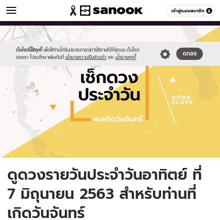
ดูดวง
เข้าสู่ระบบสมาชิก
หมวดอื่นๆ
//s.isanook.com/ho/0/ud/fxd/day/daily-
Sanook
//s.isanook.com/sr/0/images/logo-
600
60
horoscope-
new-
monday.jpg
sanook.png
เว็บไซต์นี้ใช้คุกกี้
เพื่อให้ท่านได้รับประสบการณ์การใช้งานที่ดีที่สุดบน เว็บไซต์
ตกลง
ของเรา โปรดศึกษาเพิ่มเติมที่
นโยบายความเป็นส่วนตัว
และ
นโยบายคุกกี้
ดูดวงรายวันประจำวันอาทิตย์ ที่
7 มิถุนายน 2563 สำหรับท่านที่
เกิดวันจันทร์