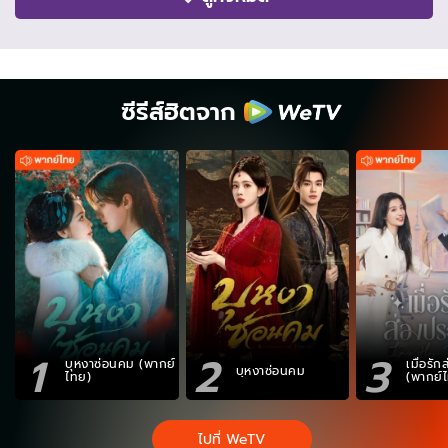
ซีรีส์ฮิตจาก
1
2
3
บุหงาซ่อนคม (พากย์
เมื่อรั
บุหงาซ่อนคม
ไทย)
(พากย์
ไปที่ WeTV