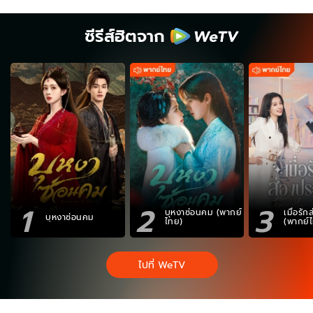
ซีรีส์ฮิตจาก
1
2
3
บุหงาซ่อนคม (พากย์
เมื่อรั
บุหงาซ่อนคม
ไทย)
(พากย์
ไปที่ WeTV