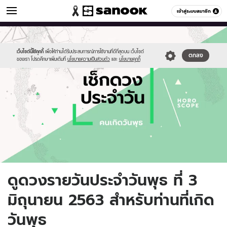
ดูดวง
เข้าสู่ระบบสมาชิก
หมวดอื่นๆ
//s.isanook.com/ho/0/ud/fxd/day/daily-
Sanook
//s.isanook.com/sr/0/images/logo-
600
60
horoscope-
new-
wednesday.jpg
sanook.png
เว็บไซต์นี้ใช้คุกกี้
เพื่อให้ท่านได้รับประสบการณ์การใช้งานที่ดีที่สุดบน เว็บไซต์
ตกลง
ของเรา โปรดศึกษาเพิ่มเติมที่
นโยบายความเป็นส่วนตัว
และ
นโยบายคุกกี้
ดูดวงรายวันประจำวันพุธ ที่ 3
มิถุนายน 2563 สำหรับท่านที่เกิด
วันพุธ