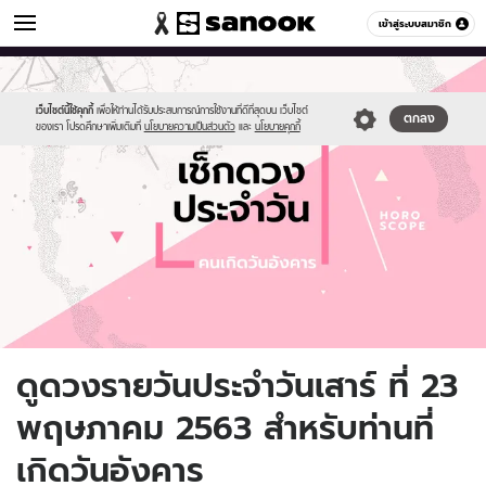
ดูดวง
เข้าสู่ระบบสมาชิก
หมวดอื่นๆ
//s.isanook.com/ho/0/ud/fxd/day/daily-
Sanook
//s.isanook.com/sr/0/images/logo-
600
60
horoscope-
new-
tuesday.jpg
sanook.png
เว็บไซต์นี้ใช้คุกกี้
เพื่อให้ท่านได้รับประสบการณ์การใช้งานที่ดีที่สุดบน เว็บไซต์
ตกลง
ของเรา โปรดศึกษาเพิ่มเติมที่
นโยบายความเป็นส่วนตัว
และ
นโยบายคุกกี้
ดูดวงรายวันประจำวันเสาร์ ที่ 23
พฤษภาคม 2563 สำหรับท่านที่
เกิดวันอังคาร