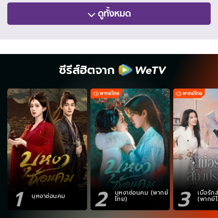
ดูทั้งหมด
ซีรีส์ฮิตจาก
1
2
3
บุหงาซ่อนคม (พากย์
เมื่อรั
บุหงาซ่อนคม
ไทย)
(พากย์