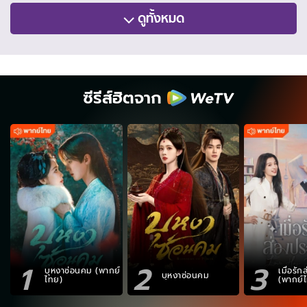
ดูทั้งหมด
ซีรีส์ฮิตจาก
1
2
3
บุหงาซ่อนคม (พากย์
เมื่อรั
บุหงาซ่อนคม
ไทย)
(พากย์