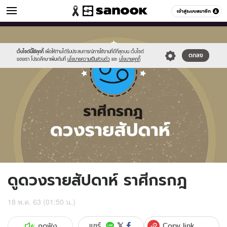
ดูดวง
เข้าสู่ระบบสมาชิก
หมวดอื่นๆ
//s.isanook.com/ho/0/ud/fxd/week/weekly-
Sanook
//s.isanook.com/sr/0/images/logo-
600
60
horoscope-
new-
cancer_zodia.jpg
sanook.png
เว็บไซต์นี้ใช้คุกกี้
เพื่อให้ท่านได้รับประสบการณ์การใช้งานที่ดีที่สุดบน เว็บไซต์
ตกลง
ของเรา โปรดศึกษาเพิ่มเติมที่
นโยบายความเป็นส่วนตัว
และ
นโยบายคุกกี้
ดูดวงรายสัปดาห์ ราศีกรกฎ
18 พ.ค. 63 (01:50 น.)
Copy link
แชร์
กดฟัง