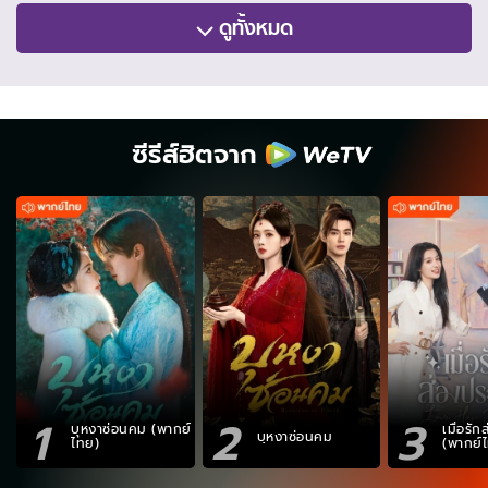
ดูทั้งหมด
ซีรีส์ฮิตจาก
1
2
3
บุหงาซ่อนคม (พากย์
เมื่อรั
บุหงาซ่อนคม
ไทย)
(พากย์