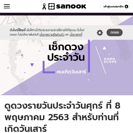
ดูดวง
เข้าสู่ระบบสมาชิก
หมวดอื่นๆ
//s.isanook.com/ho/0/ud/fxd/day/daily-
Sanook
//s.isanook.com/sr/0/images/logo-
600
60
horoscope-
new-
saturday.jpg
sanook.png
เว็บไซต์นี้ใช้คุกกี้
เพื่อให้ท่านได้รับประสบการณ์การใช้งานที่ดีที่สุดบน เว็บไซต์
ตกลง
ของเรา โปรดศึกษาเพิ่มเติมที่
นโยบายความเป็นส่วนตัว
และ
นโยบายคุกกี้
ดูดวงรายวันประจำวันศุกร์ ที่ 8
พฤษภาคม 2563 สำหรับท่านที่
เกิดวันเสาร์