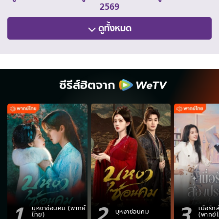
2569
ดูทั้งหมด
ซีรีส์ฮิตจาก
1
2
3
บุหงาซ่อนคม (พากย์
เมื่อรั
บุหงาซ่อนคม
ไทย)
(พากย์