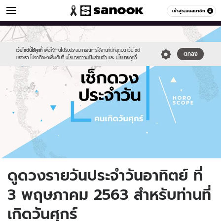
ดูดวง
เข้าสู่ระบบสมาชิก
หมวดอื่นๆ
//s.isanook.com/ho/0/ud/fxd/day/daily-
Sanook
//s.isanook.com/sr/0/images/logo-
600
60
horoscope-
new-
friday.jpg
sanook.png
เว็บไซต์นี้ใช้คุกกี้
เพื่อให้ท่านได้รับประสบการณ์การใช้งานที่ดีที่สุดบน เว็บไซต์
ตกลง
ของเรา โปรดศึกษาเพิ่มเติมที่
นโยบายความเป็นส่วนตัว
และ
นโยบายคุกกี้
ดูดวงรายวันประจำวันอาทิตย์ ที่
3 พฤษภาคม 2563 สำหรับท่านที่
เกิดวันศุกร์