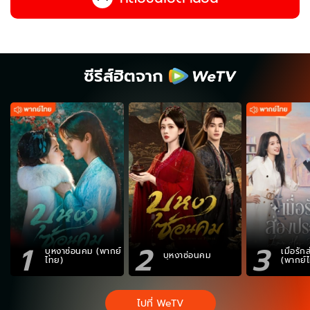
ซีรีส์ฮิตจาก
1
2
3
บุหงาซ่อนคม (พากย์
เมื่อรั
บุหงาซ่อนคม
ไทย)
(พากย์
ไปที่ WeTV