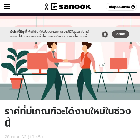
ดูดวง
เข้าสู่ระบบสมาชิก
หมวดอื่นๆ
//s.isanook.com/ho/0/ud/36/181953/316139.jpg
Sanook
//s.isanook.com/sr/0/images/logo-
600
60
new-
sanook.png
เว็บไซต์นี้ใช้คุกกี้
เพื่อให้ท่านได้รับประสบการณ์การใช้งานที่ดีที่สุดบน เว็บไซต์
ตกลง
ของเรา โปรดศึกษาเพิ่มเติมที่
นโยบายความเป็นส่วนตัว
และ
นโยบายคุกกี้
ราศีที่มีเกณฑ์จะได้งานใหม่ในช่วง
นี้
28 เม.ย. 63 (19:45 น.)