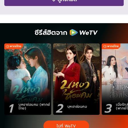
ซีรีส์ฮิตจาก
1
2
3
บุหงาซ่อนคม (พากย์
เมื่อรั
บุหงาซ่อนคม
ไทย)
(พากย์
ไปที่ WeTV