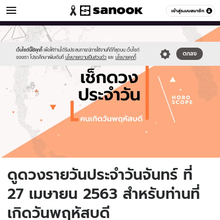
ดูดวง
เข้าสู่ระบบสมาชิก
หมวดอื่นๆ
//s.isanook.com/ho/0/ud/fxd/day/daily-
Sanook
//s.isanook.com/sr/0/images/logo-
600
60
horoscope-
new-
thursday.jpg
sanook.png
เว็บไซต์นี้ใช้คุกกี้
เพื่อให้ท่านได้รับประสบการณ์การใช้งานที่ดีที่สุดบน เว็บไซต์
ตกลง
ของเรา โปรดศึกษาเพิ่มเติมที่
นโยบายความเป็นส่วนตัว
และ
นโยบายคุกกี้
ดูดวงรายวันประจำวันจันทร์ ที่
27 เมษายน 2563 สำหรับท่านที่
เกิดวันพฤหัสบดี