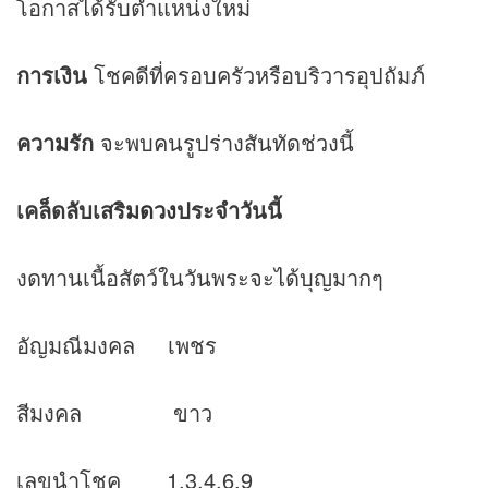
โอกาสได้รับตำแหน่งใหม่
การเงิน
โชคดีที่ครอบครัวหรือบริวารอุปถัมภ์
ความรัก
จะพบคนรูปร่างสันทัดช่วงนี้
เคล็ดลับเสริม
ดวง
ประจำวันนี้
งดทานเนื้อสัตว์ในวันพระจะได้บุญมากๆ
อัญมณีมงคล เพชร
สีมงคล ขาว
เลขนำโชค 1,3,4,6,9