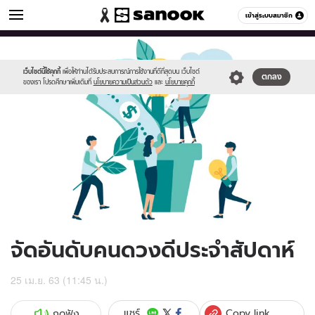
ดูดวง
เข้าสู่ระบบสมาชิก
หมวดอื่นๆ
//s.isanook.com/ho/0/ud/36/181733/286921.jpg
Sanook
//s.isanook.com/sr/0/images/logo-
600
60
new-
sanook.png
เว็บไซต์นี้ใช้คุกกี้
เพื่อให้ท่านได้รับประสบการณ์การใช้งานที่ดีที่สุดบน เว็บไซต์
ตกลง
ของเรา โปรดศึกษาเพิ่มเติมที่
นโยบายความเป็นส่วนตัว
และ
นโยบายคุกกี้
จัดอันดับคนดวงดีประจำสัปดาห์
25 เม.ย. 63 (11:45 น.)
Copy link
แชร์
กดฟัง