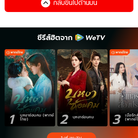
กลับขึ้นไปด้านบน
ซีรีส์ฮิตจาก
1
2
3
บุหงาซ่อนคม (พากย์
เมื่อรั
บุหงาซ่อนคม
ไทย)
(พากย์