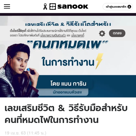
ดูดวง
เข้าสู่ระบบสมาชิก
หมวดอื่นๆ
//s.isanook.com/ho/0/ud/36/181353/757510.jpg
Sanook
//s.isanook.com/sr/0/images/logo-
600
60
new-
sanook.png
เว็บไซต์นี้ใช้คุกกี้
เพื่อให้ท่านได้รับประสบการณ์การใช้งานที่ดีที่สุดบน เว็บไซต์
ตกลง
ของเรา โปรดศึกษาเพิ่มเติมที่
นโยบายความเป็นส่วนตัว
และ
นโยบายคุกกี้
เลขเสริมชีวิต & วิธีรับมือสำหรับ
คนที่หมดไฟในการทำงาน
19 เม.ย. 63 (11:45 น.)