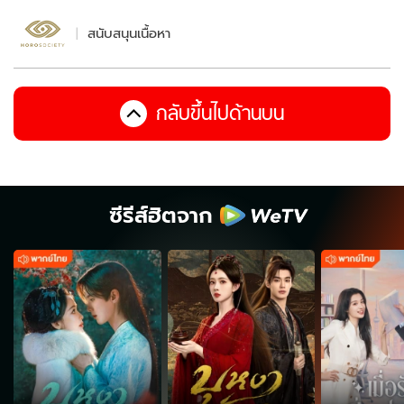
สนับสนุนเนื้อหา
กลับขึ้นไปด้านบน
ซีรีส์ฮิตจาก