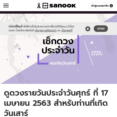
ดูดวง
เข้าสู่ระบบสมาชิก
หมวดอื่นๆ
//s.isanook.com/ho/0/ud/fxd/day/daily-
Sanook
//s.isanook.com/sr/0/images/logo-
600
60
horoscope-
new-
saturday.jpg
sanook.png
เว็บไซต์นี้ใช้คุกกี้
เพื่อให้ท่านได้รับประสบการณ์การใช้งานที่ดีที่สุดบน เว็บไซต์
ตกลง
ของเรา โปรดศึกษาเพิ่มเติมที่
นโยบายความเป็นส่วนตัว
และ
นโยบายคุกกี้
ดูดวงรายวันประจำวันศุกร์ ที่ 17
เมษายน 2563 สำหรับท่านที่เกิด
วันเสาร์