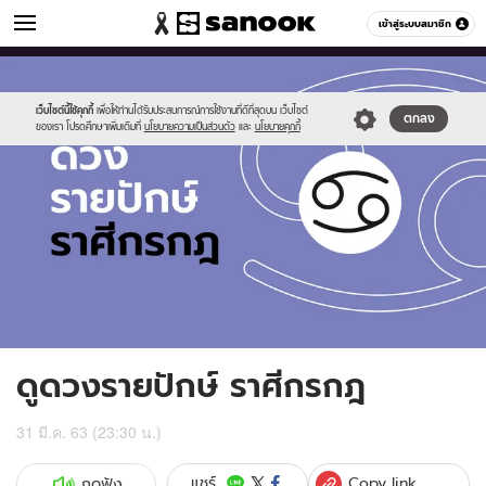
ดูดวง
เข้าสู่ระบบสมาชิก
หมวดอื่นๆ
//s.isanook.com/ho/0/ud/fxd/fortnightly/fortnightly-
Sanook
//s.isanook.com/sr/0/images/logo-
600
60
cancer.jpg
new-
sanook.png
เว็บไซต์นี้ใช้คุกกี้
เพื่อให้ท่านได้รับประสบการณ์การใช้งานที่ดีที่สุดบน เว็บไซต์
ตกลง
ของเรา โปรดศึกษาเพิ่มเติมที่
นโยบายความเป็นส่วนตัว
และ
นโยบายคุกกี้
ดูดวงรายปักษ์ ราศีกรกฎ
31 มี.ค. 63 (23:30 น.)
Copy link
แชร์
กดฟัง