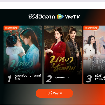
ซีรีส์ฮิตจาก
1
2
3
บุหงาซ่อนคม (พากย์
เมื่อรั
บุหงาซ่อนคม
ไทย)
(พากย์
ไปที่ WeTV