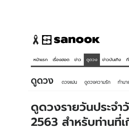
หน้าแรก
เรื่องฮอต
ข่าว
ดูดวง
ข่าวบันเทิง
ก
ดูดวง
ข่าว
ดูดวง - 
ดวงแม่น
ดูดวงความรัก
ทํานา
เรื่องฮอต
ดูดวง
ข่าว
หวยไทย
ดูดวงรายวันประจำวัน
ข่าวบันเทิง
สถิติหวยไท
2563 สำหรับท่านที่เก
ข่าวกีฬา
หวยลาว
ข่าวเศรษฐกิจ