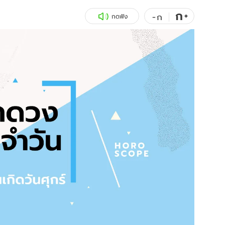
ก
สุขภาพ
+
ดูทีวี
-
ก
กดฟัง
เที่ยว-กิน
WeTV
Tasteful Thailand
Exclusive
Sanook Choice
นิยาย
ยลได้ที่
ร่วมงานกับเ