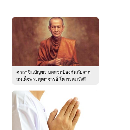
คาถาชินบัญชร บทสวดป้องกันภัยจาก
สมเด็จพระพุฒาจารย์ โต พรหมรังสี