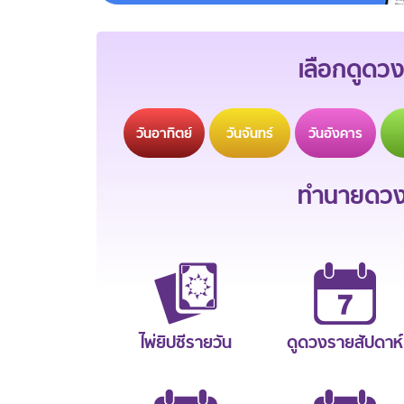
เลือกดูดวง
วัน
อาทิตย์
วัน
จันทร์
วัน
อังคาร
ทำนายดวงช
ไพ่ยิปซีรายวัน
ดูดวงรายสัปดาห์