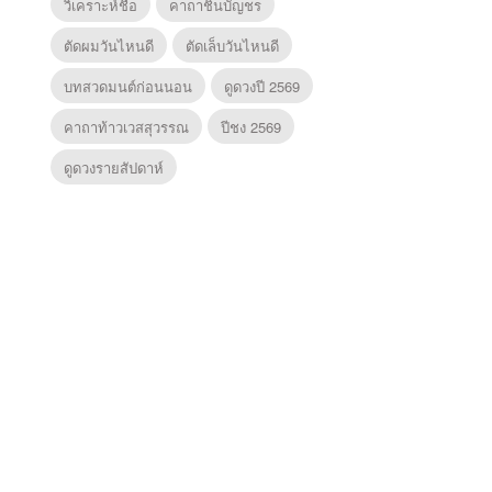
วิเคราะห์ชื่อ
คาถาชินบัญชร
ตัดผมวันไหนดี
ตัดเล็บวันไหนดี
บทสวดมนต์ก่อนนอน
ดูดวงปี 2569
คาถาท้าวเวสสุวรรณ
ปีชง 2569
ดูดวงรายสัปดาห์