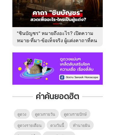
"ชินบัญชร" หมายถึงอะไร? เปิดความ
หมาย-ที่มา-ข้อเท็จจริง ผู้แต่งคาถาที่คน
ไทยคุ้นเคย
คำค้นยอดฮิต
ดูดวง
ดูดวงรายวัน
ดูดวงรายปักษ์
ดูดวงรายเดือน
ดวงวันนี้
ทํานายฝัน