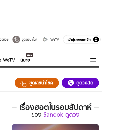
เข้าสู่ระบบสมาชิก
วจหวย
ขูดเลขนำโชค
WeTV
ve WeTV
นิยาย
รบรส
ความรู้รอบตัว
ขูดเลขนำโชค
ดูดวงสด
ฮาวทู
กูรู-รอบรู้
เรื่องฮอตในรอบสัปดาห์
เรื่อง
ของ
Sanook ดูดวง
ฮอต
ใน
รอบ