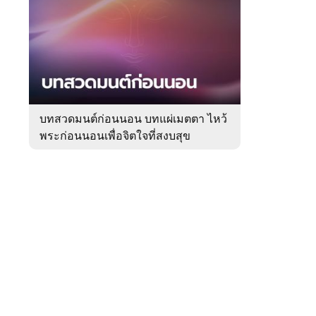
สัปดาห์
ของ
Sanook
ดูด
 WeTV
วง
บทสวดมนต์ก่อนนอน บทแผ่เมตตา ไหว้
พระก่อนนอนเพื่อจิตใจที่สงบสุข
ติดต่อโฆษณา
tencentthbd
sales@tencent.co.th
รา
ร้องเรียนเนื้อหาไม่เหมาะสม
แนะนำติชม แจ้งปัญหาการใช้งาน