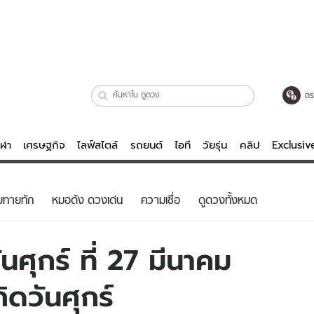
ตร
ีฬา
เศรษฐกิจ
ไลฟ์สไตล์
รถยนต์
ไอที
วัยรุ่น
คลิป
Exclusi
ตรวจหวย
ไลฟ์สไตล์
บันเทิงค
ยทายทัก
หมอดัง ดวงเด่น
ความเชื่อ
ดูดวงทั้งหมด
ผู้หญิง
หนัง-ละคร
ผู้ชาย
เพลง
ศุกร์ ที่ 27 มีนาคม
ย
วัยรุ่น
เกมส์
ิดวันศุกร์
ไอที
คลิป
รถยนต์
พอดแคสต์