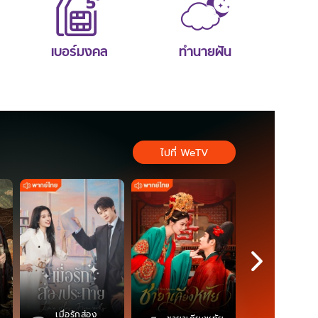
เบอร์มงคล
ทำนายฝัน
ไปที่ WeTV
เมื่อรักส่อง
ตำนานจอม