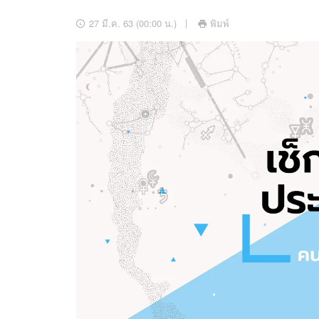
อัปเดตจีน
27 มี.ค. 63 (00:00 น.)
พิมพ์
เช็กข่าวชัวร์
ติดตามสนุกโซเชี
ดาวน์โหลดสนุกแอปฟรี
สงวนลิขสิทธิ์ ©
2569
บริษัท อิมเมจ ฟิวเจอร์ (ประเทศไทย) จำกัด