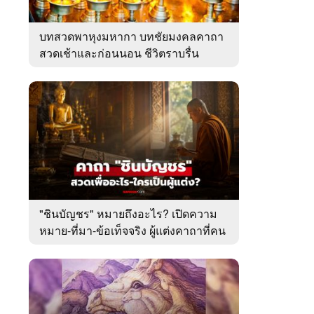
บทสวดพาหุงมหากา บทชัยมงคลคาถา
สวดเช้าและก่อนนอน ชีวิตราบรื่น
"ชินบัญชร" หมายถึงอะไร? เปิดความ
หมาย-ที่มา-ข้อเท็จจริง ผู้แต่งคาถาที่คน
ไทยคุ้นเคย