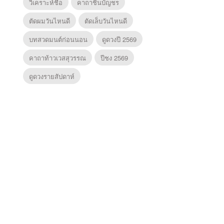
วิเคราะห์ชื่อ
คาถาชินบัญชร
ตัดผมวันไหนดี
ตัดเล็บวันไหนดี
บทสวดมนต์ก่อนนอน
ดูดวงปี 2569
คาถาท้าวเวสสุวรรณ
ปีชง 2569
ดูดวงรายสัปดาห์