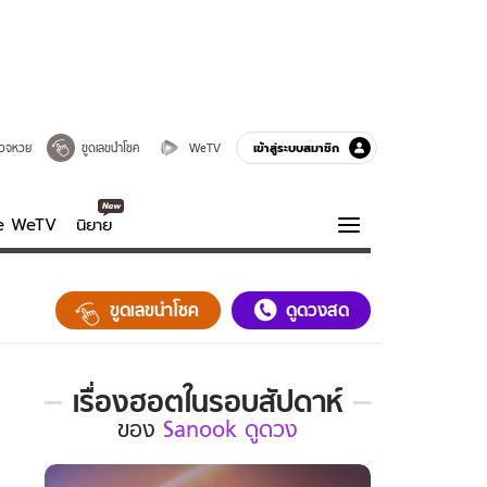
เข้าสู่ระบบสมาชิก
วจหวย
ขูดเลขนำโชค
WeTV
ve WeTV
นิยาย
รบรส
ความรู้รอบตัว
ขูดเลขนำโชค
ดูดวงสด
ฮาวทู
กูรู-รอบรู้
เรื่องฮอตในรอบสัปดาห์
เรื่อง
ของ
Sanook ดูดวง
ฮอต
ใน
รอบ