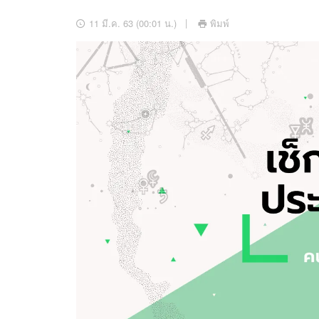
อัปเดตจีน
11 มี.ค. 63 (00:01 น.)
พิมพ์
เช็กข่าวชัวร์
ติดตามสนุกโซเชี
ดาวน์โหลดสนุกแอปฟรี
สงวนลิขสิทธิ์ ©
2569
บริษัท อิมเมจ ฟิวเจอร์ (ประเทศไทย) จำกัด