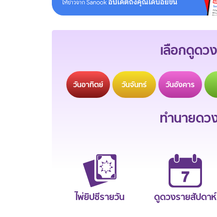
เลือกดูดวง
วัน
อาทิตย์
วัน
จันทร์
วัน
อังคาร
ทำนายดวงช
ไพ่ยิปซีรายวัน
ดูดวงรายสัปดาห์