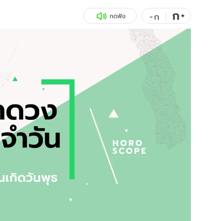
ก
สุขภาพ
+
ดูทีวี
-
ก
กดฟัง
เที่ยว-กิน
WeTV
Tasteful Thailand
Exclusive
Sanook Choice
นิยาย
ยลได้ที่
ร่วมงานกับเ