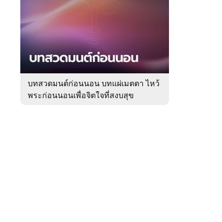
สัปดาห์
ของ
Sanook
ดูด
 WeTV
วง
บทสวดมนต์ก่อนนอน บทแผ่เมตตา ไหว้
พระก่อนนอนเพื่อจิตใจที่สงบสุข
ติดต่อโฆษณา
tencentthbd
sales@tencent.co.th
รา
ร้องเรียนเนื้อหาไม่เหมาะสม
แนะนำติชม แจ้งปัญหาการใช้งาน