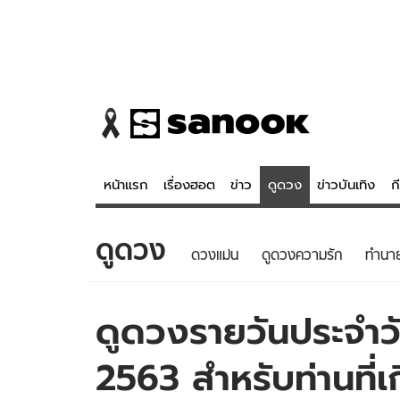
หน้าแรก
เรื่องฮอต
ข่าว
ดูดวง
ข่าวบันเทิง
ก
ดูดวง
ข่าว
ดูดวง - 
ดวงแม่น
ดูดวงความรัก
ทํานา
เรื่องฮอต
ดูดวง
ข่าว
หวยไทย
ดูดวงรายวันประจำวัน
ข่าวบันเทิง
สถิติหวยไท
2563 สำหรับท่านที่เ
ข่าวกีฬา
หวยลาว
ข่าวเศรษฐกิจ