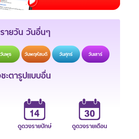
รายวัน วันอื่นๆ
วัน
พุธ
วัน
พฤหัสบดี
วัน
ศุกร์
วัน
เสาร์
ะตารูปแบบอื่น
ดูดวงรายปักษ์
ดูดวงรายเดือน