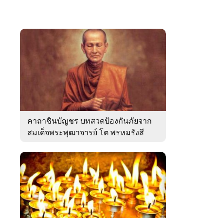
คาถาชินบัญชร บทสวดป้องกันภัยจาก
สมเด็จพระพุฒาจารย์ โต พรหมรังสี