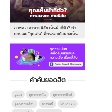
ภาพลวงตาทายนิสัย เห็นม้ากี่ตัว? คำ
ตอบเผย "จุดเด่น" ที่คนรอบตัวมองเห็น
ในตัวคุณ
คำค้นยอดฮิต
ดูดวง
ดูดวงรายวัน
ดูดวงรายปักษ์
ดูดวงรายเดือน
ดวงวันนี้
ทํานายฝัน