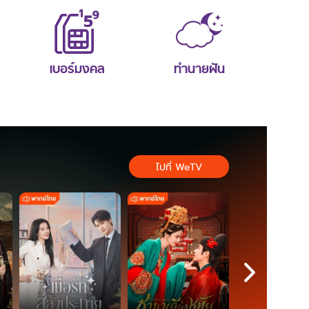
เบอร์มงคล
ทำนายฝัน
ไปที่ WeTV