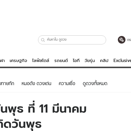
ตร
ีฬา
เศรษฐกิจ
ไลฟ์สไตล์
รถยนต์
ไอที
วัยรุ่น
คลิป
Exclusi
ตรวจหวย
ไลฟ์สไตล์
บันเทิงค
ยทายทัก
หมอดัง ดวงเด่น
ความเชื่อ
ดูดวงทั้งหมด
ผู้หญิง
หนัง-ละคร
ผู้ชาย
เพลง
พุธ ที่ 11 มีนาคม
ย
วัยรุ่น
เกมส์
กิดวันพุธ
ไอที
คลิป
รถยนต์
พอดแคสต์