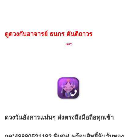
ดูดวงกับอาจารย์ ธนกร ตันติถาวร
ดวง
วันอังคารแม่นๆ ส่งตรงถึงมือถือทุกเช้า
กด*48880521182 พิเศษ! พร้อมสิทธิ์ลุ้นรับทอง