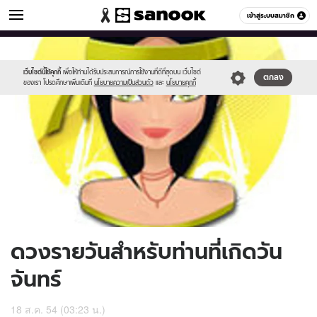
ดูดวง
เข้าสู่ระบบสมาชิก
หมวดอื่นๆ
//s.isanook.com/ho/0/ud/3/17893/170-
Sanook
//s.isanook.com/sr/0/images/logo-
600
60
mon.jpg
new-
sanook.png
เว็บไซต์นี้ใช้คุกกี้
เพื่อให้ท่านได้รับประสบการณ์การใช้งานที่ดีที่สุดบน เว็บไซต์
ตกลง
ของเรา โปรดศึกษาเพิ่มเติมที่
นโยบายความเป็นส่วนตัว
และ
นโยบายคุกกี้
ดวงรายวันสำหรับท่านที่เกิดวัน
จันทร์
18 ส.ค. 54 (03:23 น.)