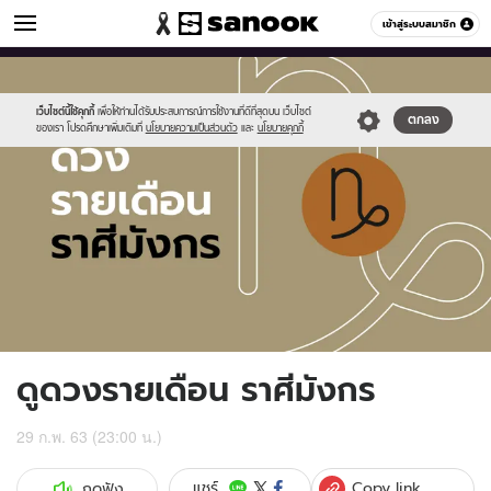
ดูดวง
เข้าสู่ระบบสมาชิก
หมวดอื่นๆ
//s.isanook.com/ho/0/ud/fxd/month/monthly-
Sanook
//s.isanook.com/sr/0/images/logo-
600
60
horoscope-
new-
capricorn.jpg
sanook.png
เว็บไซต์นี้ใช้คุกกี้
เพื่อให้ท่านได้รับประสบการณ์การใช้งานที่ดีที่สุดบน เว็บไซต์
ตกลง
ของเรา โปรดศึกษาเพิ่มเติมที่
นโยบายความเป็นส่วนตัว
และ
นโยบายคุกกี้
ดูดวงรายเดือน ราศีมังกร
29 ก.พ. 63 (23:00 น.)
Copy link
แชร์
กดฟัง