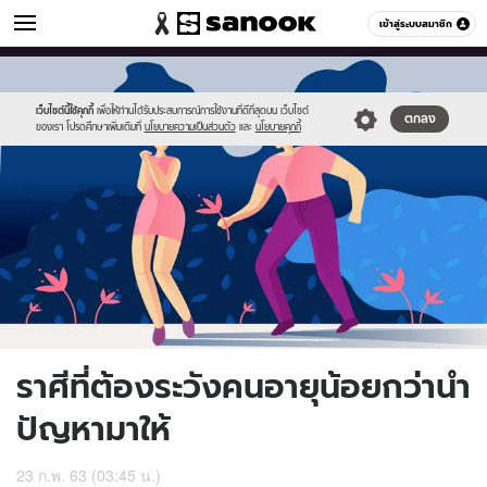
ดูดวง
เข้าสู่ระบบสมาชิก
หมวดอื่นๆ
//s.isanook.com/ho/0/ud/35/177983/istock-
Sanook
//s.isanook.com/sr/0/images/logo-
600
60
1144034688(1).jpg
new-
sanook.png
เว็บไซต์นี้ใช้คุกกี้
เพื่อให้ท่านได้รับประสบการณ์การใช้งานที่ดีที่สุดบน เว็บไซต์
ตกลง
ของเรา โปรดศึกษาเพิ่มเติมที่
นโยบายความเป็นส่วนตัว
และ
นโยบายคุกกี้
ราศีที่ต้องระวังคนอายุน้อยกว่านำ
ปัญหามาให้
23 ก.พ. 63 (03:45 น.)