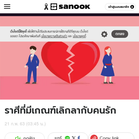
ดูดวง
เข้าสู่ระบบสมาชิก
หมวดอื่นๆ
//s.isanook.com/ho/0/ud/35/177905/590547.jpg
Sanook
//s.isanook.com/sr/0/images/logo-
600
60
new-
sanook.png
เว็บไซต์นี้ใช้คุกกี้
เพื่อให้ท่านได้รับประสบการณ์การใช้งานที่ดีที่สุดบน เว็บไซต์
ตกลง
ของเรา โปรดศึกษาเพิ่มเติมที่
นโยบายความเป็นส่วนตัว
และ
นโยบายคุกกี้
ราศีที่มีเกณฑ์เลิกลากับคนรัก
21 ก.พ. 63 (03:45 น.)
Copy link
แชร์
กดฟัง