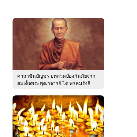
คาถาชินบัญชร บทสวดป้องกันภัยจาก
สมเด็จพระพุฒาจารย์ โต พรหมรังสี