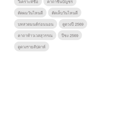
วิเคราะห์ชื่อ
คาถาชินบัญชร
ตัดผมวันไหนดี
ตัดเล็บวันไหนดี
บทสวดมนต์ก่อนนอน
ดูดวงปี 2569
คาถาท้าวเวสสุวรรณ
ปีชง 2569
ดูดวงรายสัปดาห์