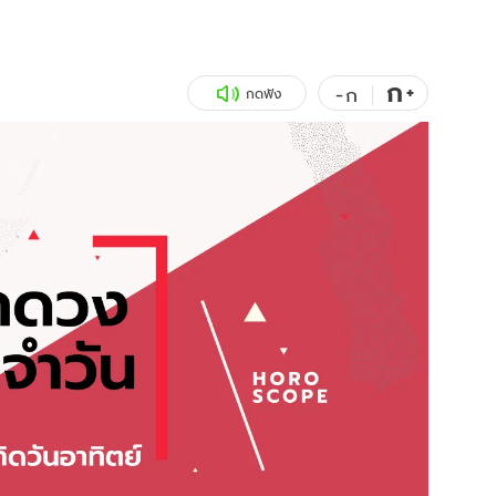
สุขภาพ
ดูทีวี
เที่ยว-กิน
WeTV
ก
+
-
ก
กดฟัง
Tasteful Thailand
Exclusive
Sanook Choice
นิยาย
ยลได้ที่
ร่วมงานกับเ