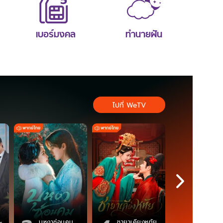
เบอร์มงคล
ทำนายฝัน
ไปที่ WeTV
ตำนานจอม
บุหงาซ่อนคม
ชายาเคียงหทัย