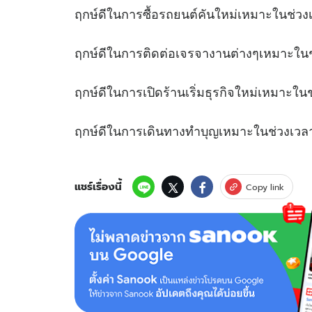
ฤกษ์ดีในการซื้อรถยนต์คันใหม่เหมาะใ
ฤกษ์ดีในการติดต่อเจรจางานต่างๆเ
ฤกษ์ดีในการเปิดร้านเริ่มธุรกิจใหม่เหม
ฤกษ์ดีในการเดินทางทำบุญเหมาะในช
แชร์เรื่องนี้
Copy link