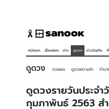
หน้าแรก
เรื่องฮอต
ข่าว
ดูดวง
ข่าวบันเทิง
ก
ดูดวง
ข่าว
ดูดวง - 
ดวงแม่น
ดูดวงความรัก
ทํานา
เรื่องฮอต
ดูดวง
ข่าว
หวยไทย
ดูดวงรายวันประจำวั
ข่าวบันเทิง
สถิติหวยไท
กุมภาพันธ์ 2563 สำห
ข่าวกีฬา
หวยลาว
ข่าวเศรษฐกิจ