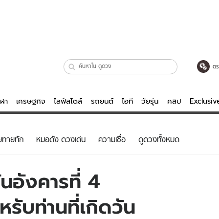
ตร
ีฬา
เศรษฐกิจ
ไลฟ์สไตล์
รถยนต์
ไอที
วัยรุ่น
คลิป
Exclusi
ตรวจหวย
ไลฟ์สไตล์
บันเทิงค
ยทายทัก
หมอดัง ดวงเด่น
ความเชื่อ
ดูดวงทั้งหมด
ผู้หญิง
หนัง-ละคร
ผู้ชาย
เพลง
นอังคารที่ 4
ย
วัยรุ่น
เกมส์
รับท่านที่เกิดวัน
ไอที
คลิป
รถยนต์
พอดแคสต์