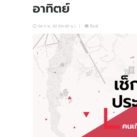
อาทิตย์
อัปเดตจีน
เช็กข่าวชัวร์
04 ก.พ. 63 (00:00 น.)
พิมพ์
ติดตามสนุกโซเชี
ดาวน์โหลดสนุกแอปฟรี
สงวนลิขสิทธิ์ ©
2569
บริษัท อิมเมจ ฟิวเจอร์ (ประเทศไทย) จำกัด