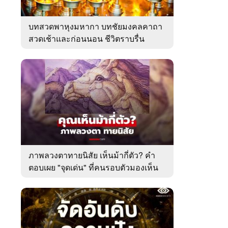
บทสวดพาหุงมหากา บทชัยมงคลคาถา
สวดเช้าและก่อนนอน ชีวิตราบรื่น
ภาพลวงตาทายนิสัย เห็นม้ากี่ตัว? คำ
ตอบเผย "จุดเด่น" ที่คนรอบตัวมองเห็น
ในตัวคุณ