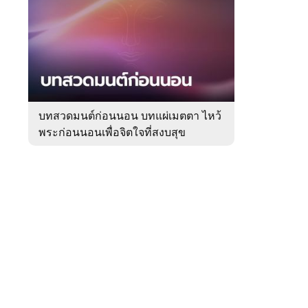
สัปดาห์
ของ
Sanook
ดูด
 WeTV
วง
บทสวดมนต์ก่อนนอน บทแผ่เมตตา ไหว้
พระก่อนนอนเพื่อจิตใจที่สงบสุข
ติดต่อโฆษณา
tencentthbd
sales@tencent.co.th
รา
ร้องเรียนเนื้อหาไม่เหมาะสม
แนะนำติชม แจ้งปัญหาการใช้งาน