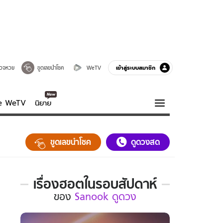
เข้าสู่ระบบสมาชิก
วจหวย
ขูดเลขนำโชค
WeTV
ve WeTV
นิยาย
รบรส
ความรู้รอบตัว
ขูดเลขนำโชค
ดูดวงสด
ฮาวทู
กูรู-รอบรู้
เรื่องฮอตในรอบสัปดาห์
เรื่อง
ของ
Sanook ดูดวง
ฮอต
ใน
รอบ