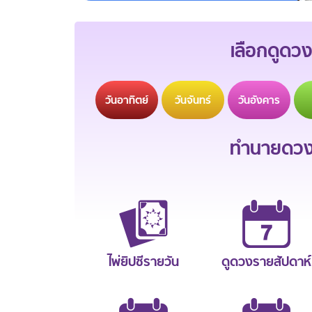
เลือกดูดวง
วัน
อาทิตย์
วัน
จันทร์
วัน
อังคาร
ทำนายดวงช
ไพ่ยิปซีรายวัน
ดูดวงรายสัปดาห์