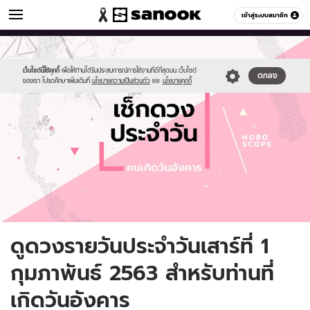
ดูดวง
เข้าสู่ระบบสมาชิก
หมวดอื่นๆ
//s.isanook.com/ho/0/ud/fxd/day/daily-
Sanook
//s.isanook.com/sr/0/images/logo-
600
60
horoscope-
new-
tuesday.jpg
sanook.png
เว็บไซต์นี้ใช้คุกกี้
เพื่อให้ท่านได้รับประสบการณ์การใช้งานที่ดีที่สุดบน เว็บไซต์
ตกลง
ของเรา โปรดศึกษาเพิ่มเติมที่
นโยบายความเป็นส่วนตัว
และ
นโยบายคุกกี้
ดูดวงรายวันประจำวันเสาร์ที่ 1
กุมภาพันธ์ 2563 สำหรับท่านที่
เกิดวันอังคาร