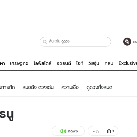
ตร
ีฬา
เศรษฐกิจ
ไลฟ์สไตล์
รถยนต์
ไอที
วัยรุ่น
คลิป
Exclusi
ตรวจหวย
ไลฟ์สไตล์
บันเทิงค
ยทายทัก
หมอดัง ดวงเด่น
ความเชื่อ
ดูดวงทั้งหมด
ผู้หญิง
หนัง-ละคร
ผู้ชาย
เพลง
ธนู
ย
วัยรุ่น
เกมส์
ไอที
คลิป
ก
+
-
ก
กดฟัง
รถยนต์
พอดแคสต์