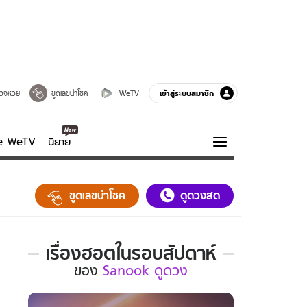
เข้าสู่ระบบสมาชิก
วจหวย
ขูดเลขนำโชค
WeTV
ve WeTV
นิยาย
รบรส
ความรู้รอบตัว
ขูดเลขนำโชค
ดูดวงสด
ฮาวทู
กูรู-รอบรู้
เรื่องฮอตในรอบสัปดาห์
เรื่อง
ของ
Sanook ดูดวง
ฮอต
ใน
รอบ