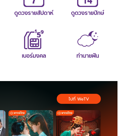
ดูดวงรายสัปดาห์
ดูดวงรายปักษ์
เบอร์มงคล
ทำนายฝัน
ไปที่ WeTV