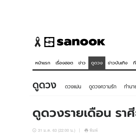
หน้าแรก
เรื่องฮอต
ข่าว
ดูดวง
ข่าวบันเทิง
ก
ดูดวง
ข่าว
ดูดวง - 
ดวงแม่น
ดูดวงความรัก
ทํานา
เรื่องฮอต
ดูดวง
ข่าว
หวยไทย
ดูดวงรายเดือน ราศี
ข่าวบันเทิง
สถิติหวยไท
ข่าวกีฬา
หวยลาว
31 ม.ค. 63 (22:00 น.)
พิมพ์
ข่าวเศรษฐกิจ