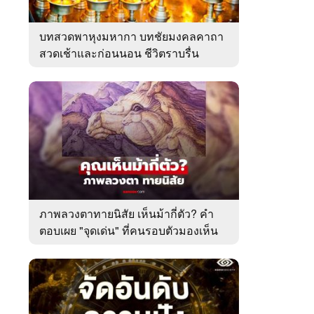
บทสวดพาหุงมหากา บทชัยมงคลคาถา
สวดเช้าและก่อนนอน ชีวิตราบรื่น
ภาพลวงตาทายนิสัย เห็นม้ากี่ตัว? คำ
ตอบเผย "จุดเด่น" ที่คนรอบตัวมองเห็น
ในตัวคุณ