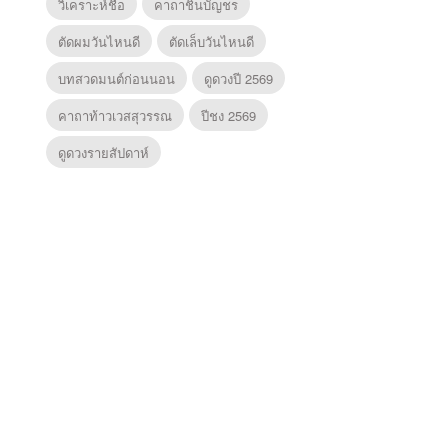
วิเคราะห์ชื่อ
คาถาชินบัญชร
ตัดผมวันไหนดี
ตัดเล็บวันไหนดี
บทสวดมนต์ก่อนนอน
ดูดวงปี 2569
คาถาท้าวเวสสุวรรณ
ปีชง 2569
ดูดวงรายสัปดาห์