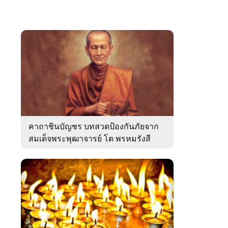
คาถาชินบัญชร บทสวดป้องกันภัยจาก
สมเด็จพระพุฒาจารย์ โต พรหมรังสี