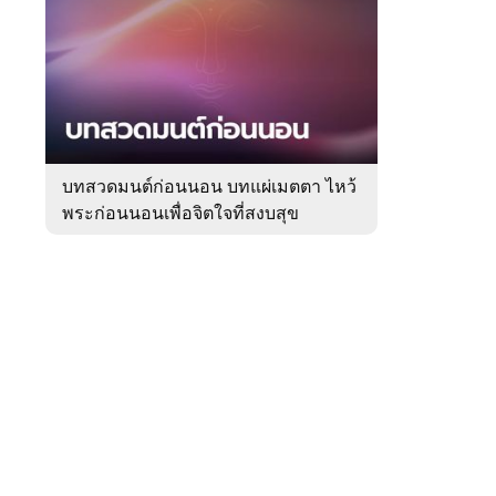
สัปดาห์
ของ
Sanook
ดูด
 WeTV
วง
บทสวดมนต์ก่อนนอน บทแผ่เมตตา ไหว้
พระก่อนนอนเพื่อจิตใจที่สงบสุข
ติดต่อโฆษณา
tencentthbd
sales@tencent.co.th
รา
ร้องเรียนเนื้อหาไม่เหมาะสม
แนะนำติชม แจ้งปัญหาการใช้งาน