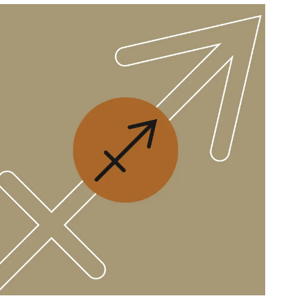
สุขภาพ
ดูทีวี
เที่ยว-กิน
WeTV
Tasteful Thailand
Exclusive
Sanook Choice
นิยาย
ยลได้ที่
ร่วมงานกับเ