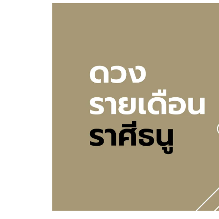
อัปเดตจีน
เช็กข่าวชัวร์
ติดตามสนุกโซเชี
ดาวน์โหลดสนุกแอปฟรี
สงวนลิขสิทธิ์ ©
2569
บริษัท อิมเมจ ฟิวเจอร์ (ประเทศไทย) จำกัด