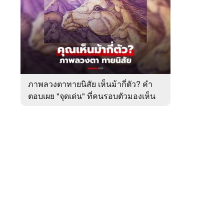
สัปดาห์
ของ
หมวด
ทำนาย
 WeTV
ทาย
ทัก
ภาพลวงตาทายนิสัย เห็นม้ากี่ตัว? คำ
ตอบเผย "จุดเด่น" ที่คนรอบตัวมองเห็น
ติดต่อโฆษณา
ในตัวคุณ
tencentthbd
sales@tencent.co.th
รา
ร้องเรียนเนื้อหาไม่เหมาะสม
แนะนำติชม แจ้งปัญหาการใช้งาน