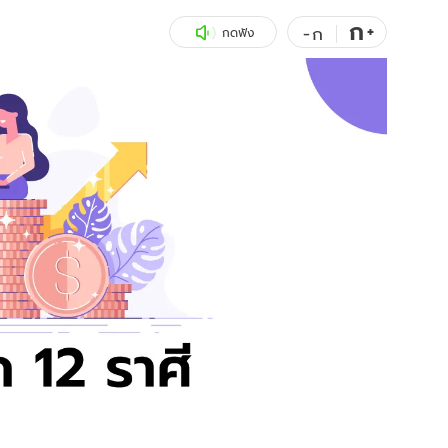
ก
สุขภาพ
+
ดูทีวี
-
ก
กดฟัง
เที่ยว-กิน
WeTV
Tasteful Thailand
Exclusive
Sanook Choice
นิยาย
ยลได้ที่
ร่วมงานกับเ