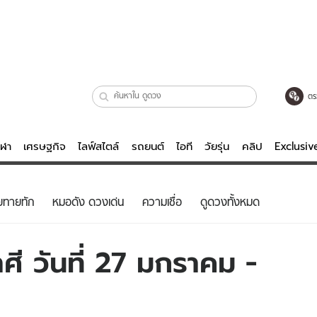
ตร
ีฬา
เศรษฐกิจ
ไลฟ์สไตล์
รถยนต์
ไอที
วัยรุ่น
คลิป
Exclusi
ตรวจหวย
ไลฟ์สไตล์
บันเทิงค
ยทายทัก
หมอดัง ดวงเด่น
ความเชื่อ
ดูดวงทั้งหมด
ผู้หญิง
หนัง-ละคร
ผู้ชาย
เพลง
ี วันที่ 27 มกราคม -
ย
วัยรุ่น
เกมส์
ไอที
คลิป
รถยนต์
พอดแคสต์