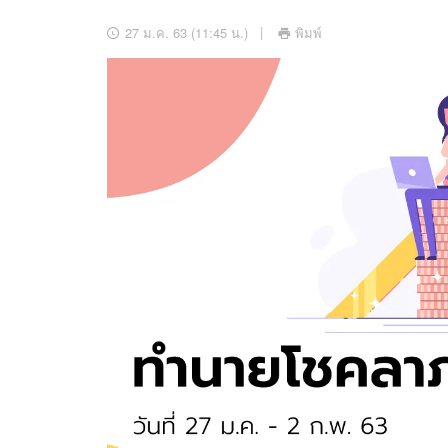
อัปเดตจีน
27 ม.ค. 63 (11:45 น.)
พิมพ์
เช็กข่าวชัวร์
ติดตามสนุกโซเชี
ดาวน์โหลดสนุกแอปฟรี
สงวนลิขสิทธิ์ ©
2569
บริษัท อิมเมจ ฟิวเจอร์ (ประเทศไทย) จำกัด