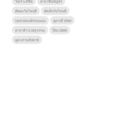
วิเคราะห์ชื่อ
คาถาชินบัญชร
ตัดผมวันไหนดี
ตัดเล็บวันไหนดี
บทสวดมนต์ก่อนนอน
ดูดวงปี 2569
คาถาท้าวเวสสุวรรณ
ปีชง 2569
ดูดวงรายสัปดาห์