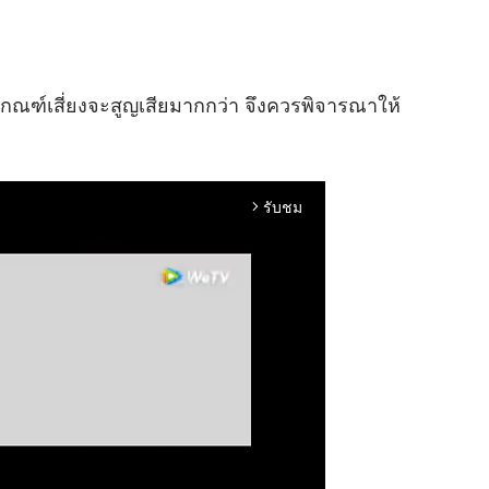
ีเกณฑ์เสี่ยงจะสูญเสียมากกว่า จึงควรพิจารณาให้
รับชม
arrow_forward_ios