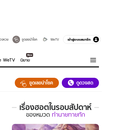
เข้าสู่ระบบสมาชิก
วจหวย
ขูดเลขนำโชค
WeTV
ve WeTV
นิยาย
รบรส
ความรู้รอบตัว
ขูดเลขนำโชค
ดูดวงสด
ฮาวทู
กูรู-รอบรู้
เรื่องฮอตในรอบสัปดาห์
เรื่อง
ของ
หมวด
ทำนายทายทัก
ฮอต
ใน
รอบ