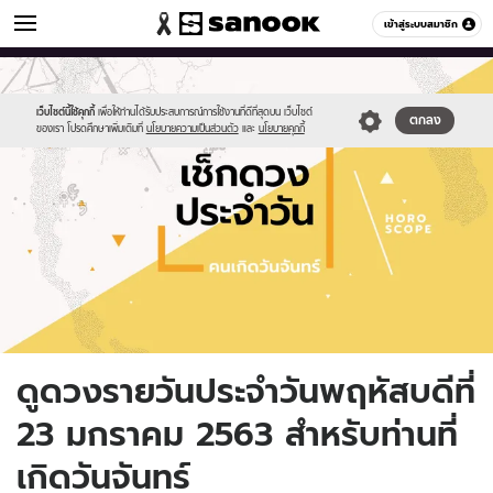
ดูดวง
เข้าสู่ระบบสมาชิก
หมวดอื่นๆ
//s.isanook.com/ho/0/ud/fxd/day/daily-
Sanook
//s.isanook.com/sr/0/images/logo-
600
60
horoscope-
new-
monday.jpg
sanook.png
เว็บไซต์นี้ใช้คุกกี้
เพื่อให้ท่านได้รับประสบการณ์การใช้งานที่ดีที่สุดบน เว็บไซต์
ตกลง
ของเรา โปรดศึกษาเพิ่มเติมที่
นโยบายความเป็นส่วนตัว
และ
นโยบายคุกกี้
ดูดวงรายวันประจำวันพฤหัสบดีที่
23 มกราคม 2563 สำหรับท่านที่
เกิดวันจันทร์