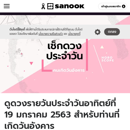
ดูดวง
เข้าสู่ระบบสมาชิก
หมวดอื่นๆ
//s.isanook.com/ho/0/ud/fxd/day/daily-
Sanook
//s.isanook.com/sr/0/images/logo-
600
60
horoscope-
new-
tuesday.jpg
sanook.png
เว็บไซต์นี้ใช้คุกกี้
เพื่อให้ท่านได้รับประสบการณ์การใช้งานที่ดีที่สุดบน เว็บไซต์
ตกลง
ของเรา โปรดศึกษาเพิ่มเติมที่
นโยบายความเป็นส่วนตัว
และ
นโยบายคุกกี้
ดูดวงรายวันประจำวันอาทิตย์ที่
19 มกราคม 2563 สำหรับท่านที่
เกิดวันอังคาร