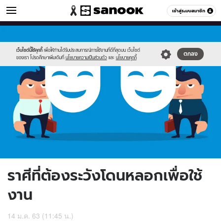
ดูดวง
เข้าสู่ระบบสมาชิก
หมวดอื่นๆ
//s.isanook.com/ho/0/ud/35/175445/695308.jpg
Sanook
//s.isanook.com/sr/0/images/logo-
600
60
new-
sanook.png
เว็บไซต์นี้ใช้คุกกี้
เพื่อให้ท่านได้รับประสบการณ์การใช้งานที่ดีที่สุดบน เว็บไซต์
ตกลง
ของเรา โปรดศึกษาเพิ่มเติมที่
นโยบายความเป็นส่วนตัว
และ
นโยบายคุกกี้
ราศีที่ต้องระวังโดนหลอกเพื่อใช้
งาน
14 ม.ค. 63 (11:45 น.)