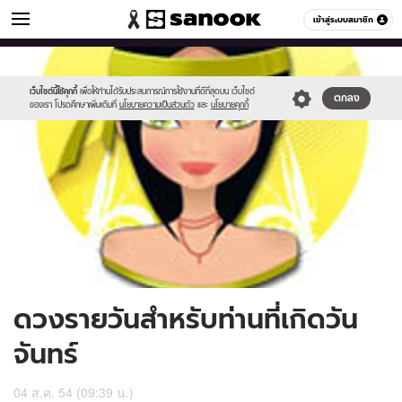
ดูดวง
เข้าสู่ระบบสมาชิก
หมวดอื่นๆ
//s.isanook.com/ho/0/ud/3/17493/170-
Sanook
//s.isanook.com/sr/0/images/logo-
600
60
mon.jpg
new-
sanook.png
เว็บไซต์นี้ใช้คุกกี้
เพื่อให้ท่านได้รับประสบการณ์การใช้งานที่ดีที่สุดบน เว็บไซต์
ตกลง
ของเรา โปรดศึกษาเพิ่มเติมที่
นโยบายความเป็นส่วนตัว
และ
นโยบายคุกกี้
ดวงรายวันสำหรับท่านที่เกิดวัน
จันทร์
04 ส.ค. 54 (09:39 น.)