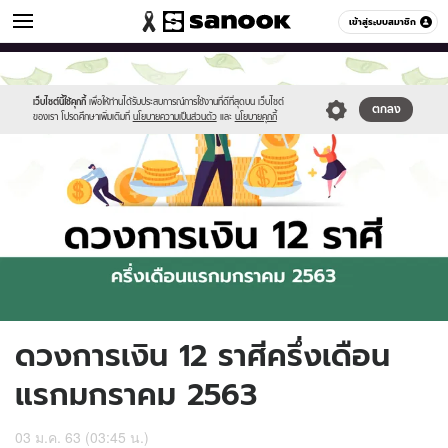
ดูดวง
เข้าสู่ระบบสมาชิก
หมวดอื่นๆ
//s.isanook.com/ho/0/ud/34/174841/horo1(2).jpg
Sanook
//s.isanook.com/sr/0/images/logo-
600
60
new-
sanook.png
เว็บไซต์นี้ใช้คุกกี้
เพื่อให้ท่านได้รับประสบการณ์การใช้งานที่ดีที่สุดบน เว็บไซต์
ตกลง
ของเรา โปรดศึกษาเพิ่มเติมที่
นโยบายความเป็นส่วนตัว
และ
นโยบายคุกกี้
ดวงการเงิน 12 ราศีครึ่งเดือน
แรกมกราคม 2563
03 ม.ค. 63 (03:45 น.)