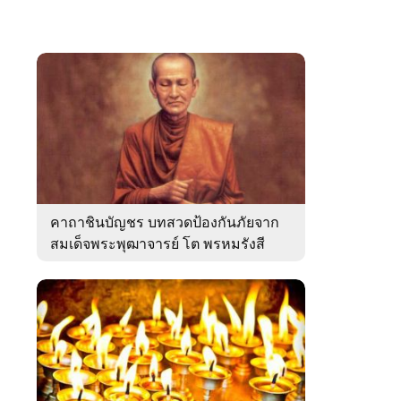
คาถาชินบัญชร บทสวดป้องกันภัยจาก
สมเด็จพระพุฒาจารย์ โต พรหมรังสี