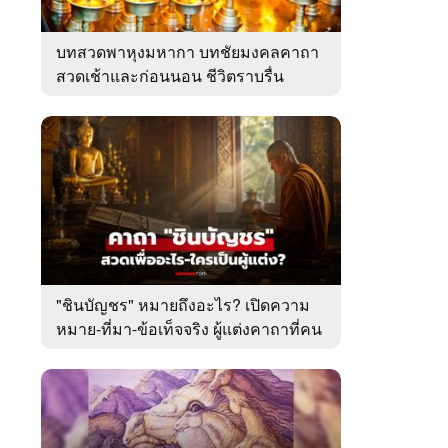
บทสวดพาหุงมหากา บทชัยมงคลคาถา
สวดเช้าและก่อนนอน ชีวิตราบรื่น
"ชินบัญชร" หมายถึงอะไร? เปิดความ
หมาย-ที่มา-ข้อเท็จจริง ผู้แต่งคาถาที่คน
ไทยคุ้นเคย