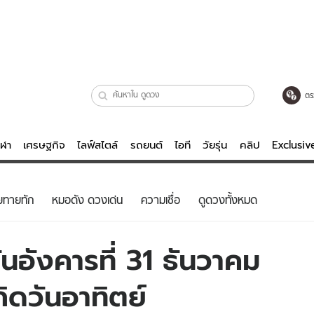
ตร
ีฬา
เศรษฐกิจ
ไลฟ์สไตล์
รถยนต์
ไอที
วัยรุ่น
คลิป
Exclusi
ตรวจหวย
ไลฟ์สไตล์
บันเทิงค
ยทายทัก
หมอดัง ดวงเด่น
ความเชื่อ
ดูดวงทั้งหมด
ผู้หญิง
หนัง-ละคร
ผู้ชาย
เพลง
นอังคารที่ 31 ธันวาคม
ย
วัยรุ่น
เกมส์
กิดวันอาทิตย์
ไอที
คลิป
รถยนต์
พอดแคสต์