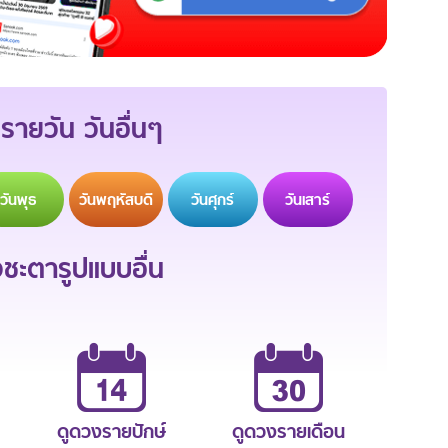
รายวัน วันอื่นๆ
วัน
พุธ
วัน
พฤหัสบดี
วัน
ศุกร์
วัน
เสาร์
ะตารูปแบบอื่น
ดูดวงรายปักษ์
ดูดวงรายเดือน