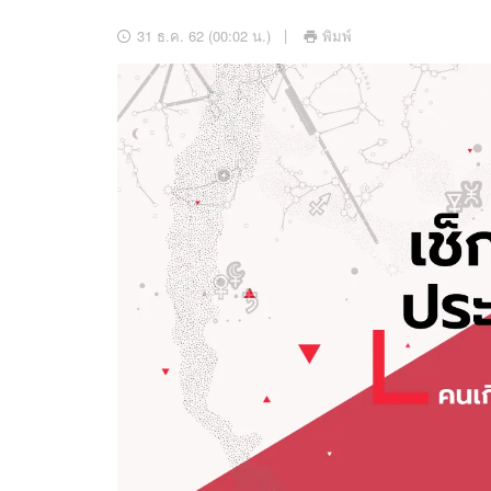
อัปเดตจีน
31 ธ.ค. 62 (00:02 น.)
พิมพ์
เช็กข่าวชัวร์
ติดตามสนุกโซเชี
ดาวน์โหลดสนุกแอปฟรี
สงวนลิขสิทธิ์ ©
2569
บริษัท อิมเมจ ฟิวเจอร์ (ประเทศไทย) จำกัด