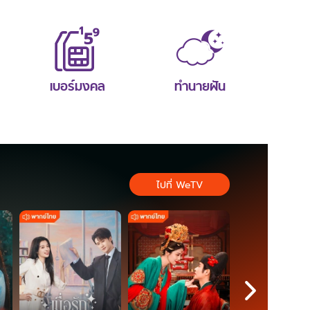
เบอร์มงคล
ทำนายฝัน
ไปที่ WeTV