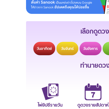
เลือกดูดวง
วัน
อาทิตย์
วัน
จันทร์
วัน
อังคาร
ทำนายดวงช
ไพ่ยิปซีรายวัน
ดูดวงรายสัปดาห์