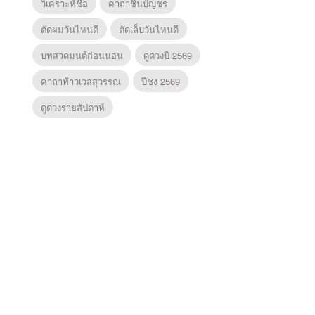
วิเคราะห์ชื่อ
คาถาชินบัญชร
ตัดผมวันไหนดี
ตัดเล็บวันไหนดี
บทสวดมนต์ก่อนนอน
ดูดวงปี 2569
คาถาท้าวเวสสุวรรณ
ปีชง 2569
ดูดวงรายสัปดาห์