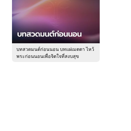
สัปดาห์
ของ
Sanook
ดูด
 WeTV
วง
บทสวดมนต์ก่อนนอน บทแผ่เมตตา ไหว้
พระก่อนนอนเพื่อจิตใจที่สงบสุข
ติดต่อโฆษณา
tencentthbd
sales@tencent.co.th
รา
ร้องเรียนเนื้อหาไม่เหมาะสม
แนะนำติชม แจ้งปัญหาการใช้งาน