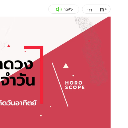
ก
สุขภาพ
+
ดูทีวี
-
ก
กดฟัง
เที่ยว-กิน
WeTV
Tasteful Thailand
Exclusive
Sanook Choice
นิยาย
ยลได้ที่
ร่วมงานกับเ