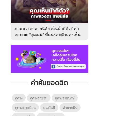
ภาพลวงตาทายนิสัย เห็นม้ากี่ตัว? คำ
ตอบเผย "จุดเด่น" ที่คนรอบตัวมองเห็น
ในตัวคุณ
คำค้นยอดฮิต
ดูดวง
ดูดวงรายวัน
ดูดวงรายปักษ์
ดูดวงรายเดือน
ดวงวันนี้
ทํานายฝัน