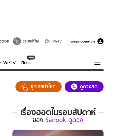
เข้าสู่ระบบสมาชิก
วจหวย
ขูดเลขนำโชค
WeTV
ve WeTV
นิยาย
รบรส
ความรู้รอบตัว
ขูดเลขนำโชค
ดูดวงสด
ฮาวทู
กูรู-รอบรู้
เรื่องฮอตในรอบสัปดาห์
เรื่อง
ของ
Sanook ดูดวง
ฮอต
ใน
รอบ