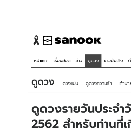
หน้าแรก
เรื่องฮอต
ข่าว
ดูดวง
ข่าวบันเทิง
ก
ดูดวง
ข่าว
ดูดวง - 
ดวงแม่น
ดูดวงความรัก
ทํานา
เรื่องฮอต
ดูดวง
ข่าว
หวยไทย
ดูดวงรายวันประจำวั
ข่าวบันเทิง
สถิติหวยไท
2562 สำหรับท่านที่เ
ข่าวกีฬา
หวยลาว
ข่าวเศรษฐกิจ