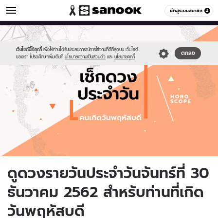
ดูดวง
เข้าสู่ระบบสมาชิก
หมวดอื่นๆ
//s.isanook.com/ho/0/ud/fxd/day/daily-
Sanook
//s.isanook.com/sr/0/images/logo-
600
60
horoscope-
new-
thursday.jpg
sanook.png
เว็บไซต์นี้ใช้คุกกี้
เพื่อให้ท่านได้รับประสบการณ์การใช้งานที่ดีที่สุดบน เว็บไซต์
ตกลง
ของเรา โปรดศึกษาเพิ่มเติมที่
นโยบายความเป็นส่วนตัว
และ
นโยบายคุกกี้
ดูดวงรายวันประจำวันจันทร์ที่ 30
ธันวาคม 2562 สำหรับท่านที่เกิด
วันพฤหัสบดี