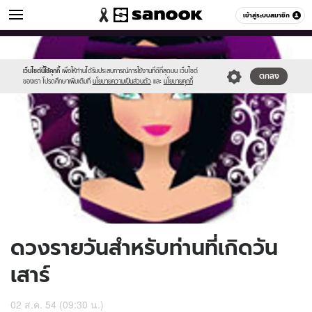
ดูดวง
เข้าสู่ระบบสมาชิก
หมวดอื่นๆ
//s.isanook.com/ho/0/ud/3/17357/170-
Sanook
//s.isanook.com/sr/0/images/logo-
600
60
sat.jpg
new-
sanook.png
เว็บไซต์นี้ใช้คุกกี้
เพื่อให้ท่านได้รับประสบการณ์การใช้งานที่ดีที่สุดบน เว็บไซต์
ตกลง
ของเรา โปรดศึกษาเพิ่มเติมที่
นโยบายความเป็นส่วนตัว
และ
นโยบายคุกกี้
ดวงรายวันสำหรับท่านที่เกิดวัน
เสาร์
02 ส.ค. 54 (09:30 น.)