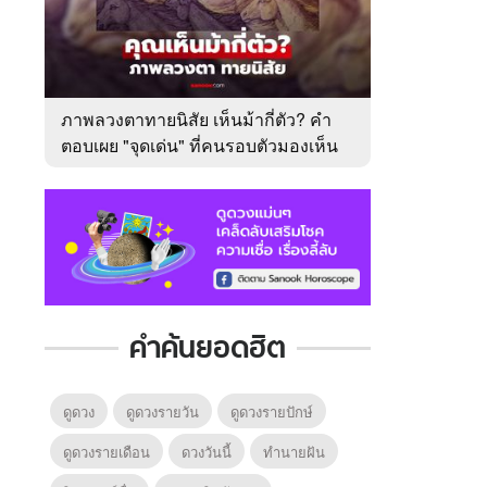
ภาพลวงตาทายนิสัย เห็นม้ากี่ตัว? คำ
ตอบเผย "จุดเด่น" ที่คนรอบตัวมองเห็น
ในตัวคุณ
คำค้นยอดฮิต
ดูดวง
ดูดวงรายวัน
ดูดวงรายปักษ์
ดูดวงรายเดือน
ดวงวันนี้
ทํานายฝัน