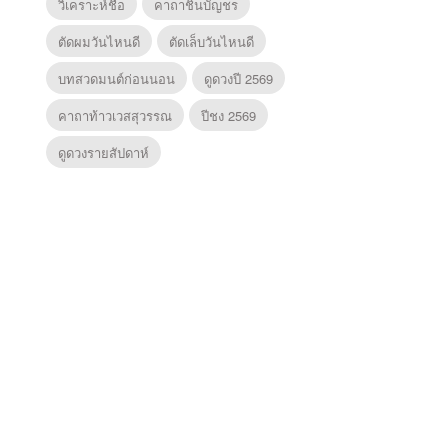
วิเคราะห์ชื่อ
คาถาชินบัญชร
ตัดผมวันไหนดี
ตัดเล็บวันไหนดี
บทสวดมนต์ก่อนนอน
ดูดวงปี 2569
คาถาท้าวเวสสุวรรณ
ปีชง 2569
ดูดวงรายสัปดาห์