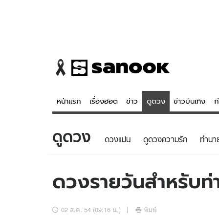
หน้าแรก
เรื่องฮอต
ข่าว
ดูดวง
ข่าวบันเทิง
ก
ดูดวง
ข่าว
ดูดวง - 
ดวงแม่น
ดูดวงความรัก
ทํานา
เรื่องฮอต
ดูดวง
ข่าว
หวยไทย
ดวงรายวันสำหรับท่าน
ข่าวบันเทิง
สถิติหวยไท
ข่าวกีฬา
หวยลาว
02 ส.ค. 54 (09:16 น.)
พิมพ์
ข่าวเศรษฐกิจ