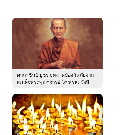
คาถาชินบัญชร บทสวดป้องกันภัยจาก
สมเด็จพระพุฒาจารย์ โต พรหมรังสี