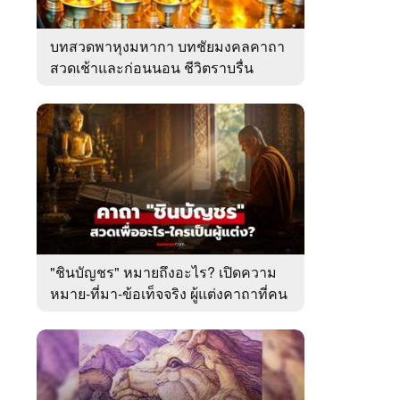
บทสวดพาหุงมหากา บทชัยมงคลคาถา
สวดเช้าและก่อนนอน ชีวิตราบรื่น
"ชินบัญชร" หมายถึงอะไร? เปิดความ
หมาย-ที่มา-ข้อเท็จจริง ผู้แต่งคาถาที่คน
ไทยคุ้นเคย