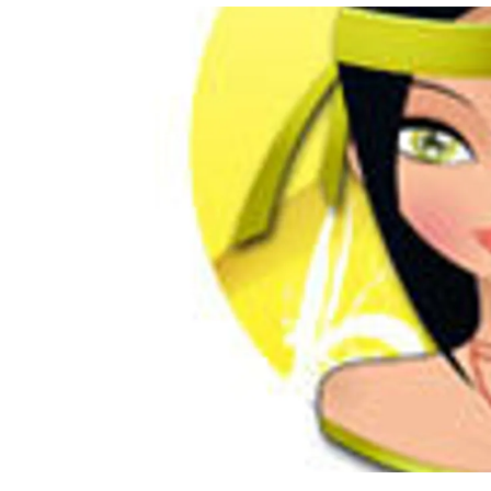
อัปเดตจีน
เช็กข่าวชัวร์
ติดตามสนุกโซเชี
ดาวน์โหลดสนุกแอปฟรี
สงวนลิขสิทธิ์ ©
2569
บริษัท อิมเมจ ฟิวเจอร์ (ประเทศไทย) จำกัด