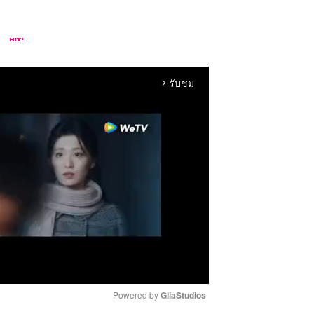
รับชม
arrow_forward_ios
Powered by 
GliaStudios