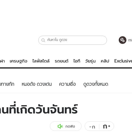
ตร
ีฬา
เศรษฐกิจ
ไลฟ์สไตล์
รถยนต์
ไอที
วัยรุ่น
คลิป
Exclusi
ตรวจหวย
ไลฟ์สไตล์
บันเทิงค
ยทายทัก
หมอดัง ดวงเด่น
ความเชื่อ
ดูดวงทั้งหมด
ผู้หญิง
หนัง-ละคร
ผู้ชาย
เพลง
ที่เกิดวันจันทร์
ย
วัยรุ่น
เกมส์
ไอที
คลิป
ก
+
-
ก
กดฟัง
รถยนต์
พอดแคสต์