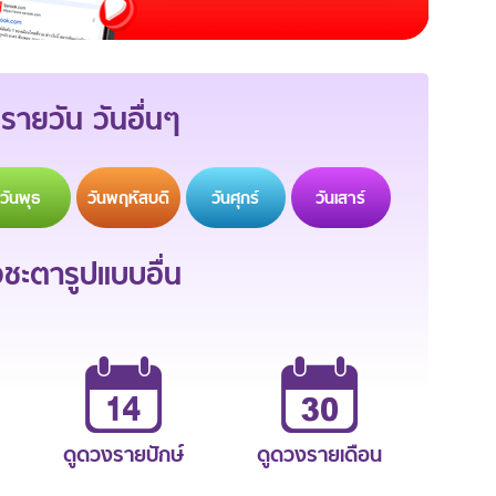
รายวัน วันอื่นๆ
วัน
พุธ
วัน
พฤหัสบดี
วัน
ศุกร์
วัน
เสาร์
ะตารูปแบบอื่น
ดูดวงรายปักษ์
ดูดวงรายเดือน