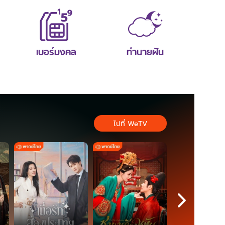
เบอร์มงคล
ทำนายฝัน
ไปที่ WeTV