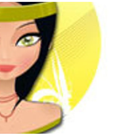
สุขภาพ
ดูทีวี
เที่ยว-กิน
WeTV
Tasteful Thailand
Exclusive
Sanook Choice
นิยาย
ยลได้ที่
ร่วมงานกับเ