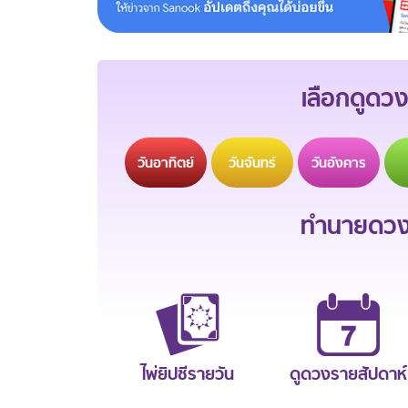
เลือกดูดวง
วัน
อาทิตย์
วัน
จันทร์
วัน
อังคาร
ทำนายดวงช
ไพ่ยิปซีรายวัน
ดูดวงรายสัปดาห์