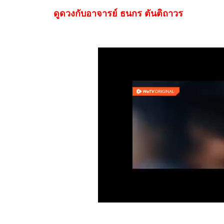
ดูดวงกับอาจารย์ ธนกร ตันติถาวร