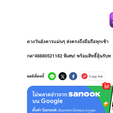
ดวง
วันอังคารแม่นๆ ส่งตรงถึงมือถือทุกเช้า
กด*48880521182 พิเศษ! พร้อมสิทธิ์ลุ้นรับท
แชร์เรื่องนี้
Copy link