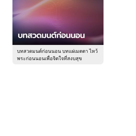
สัปดาห์
ของ
Sanook
ดูด
 WeTV
วง
บทสวดมนต์ก่อนนอน บทแผ่เมตตา ไหว้
พระก่อนนอนเพื่อจิตใจที่สงบสุข
ติดต่อโฆษณา
tencentthbd
sales@tencent.co.th
รา
ร้องเรียนเนื้อหาไม่เหมาะสม
แนะนำติชม แจ้งปัญหาการใช้งาน