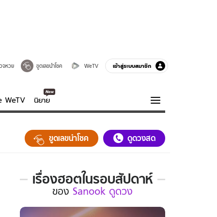
เข้าสู่ระบบสมาชิก
วจหวย
ขูดเลขนำโชค
WeTV
ve WeTV
นิยาย
รบรส
ความรู้รอบตัว
ขูดเลขนำโชค
ดูดวงสด
ฮาวทู
กูรู-รอบรู้
เรื่องฮอตในรอบสัปดาห์
เรื่อง
ของ
Sanook ดูดวง
ฮอต
ใน
รอบ