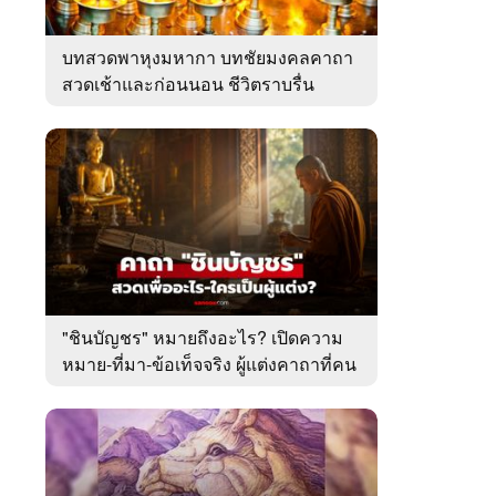
บทสวดพาหุงมหากา บทชัยมงคลคาถา
สวดเช้าและก่อนนอน ชีวิตราบรื่น
"ชินบัญชร" หมายถึงอะไร? เปิดความ
หมาย-ที่มา-ข้อเท็จจริง ผู้แต่งคาถาที่คน
ไทยคุ้นเคย