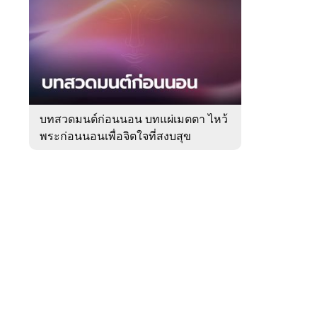
สัปดาห์
ของ
Sanook
ดูด
 WeTV
วง
บทสวดมนต์ก่อนนอน บทแผ่เมตตา ไหว้
พระก่อนนอนเพื่อจิตใจที่สงบสุข
ติดต่อโฆษณา
tencentthbd
sales@tencent.co.th
รา
ร้องเรียนเนื้อหาไม่เหมาะสม
แนะนำติชม แจ้งปัญหาการใช้งาน