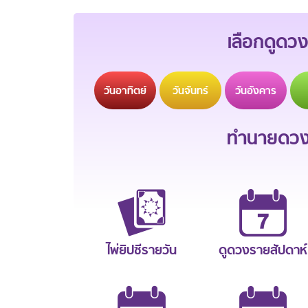
เลือกดูดวง
วัน
อาทิตย์
วัน
จันทร์
วัน
อังคาร
ทำนายดวงช
ไพ่ยิปซีรายวัน
ดูดวงรายสัปดาห์