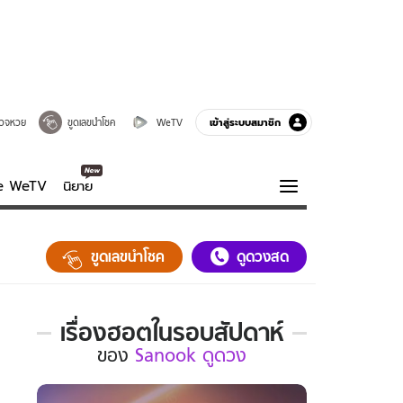
เข้าสู่ระบบสมาชิก
วจหวย
ขูดเลขนำโชค
WeTV
ve WeTV
นิยาย
รบรส
ความรู้รอบตัว
ขูดเลขนำโชค
ดูดวงสด
ฮาวทู
กูรู-รอบรู้
เรื่องฮอตในรอบสัปดาห์
เรื่อง
ของ
Sanook ดูดวง
ฮอต
ใน
รอบ