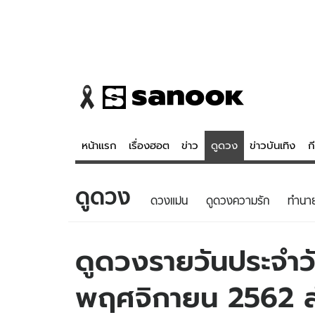
หน้าแรก
เรื่องฮอต
ข่าว
ดูดวง
ข่าวบันเทิง
ก
ดูดวง
ข่าว
ดูดวง - 
ดวงแม่น
ดูดวงความรัก
ทํานา
เรื่องฮอต
ดูดวง
ข่าว
หวยไทย
ดูดวงรายวันประจำวัน
ข่าวบันเทิง
สถิติหวยไท
พฤศจิกายน 2562 สำห
ข่าวกีฬา
หวยลาว
ข่าวเศรษฐกิจ