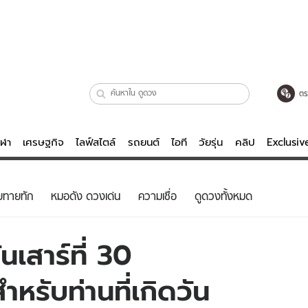
ตร
ีฬา
เศรษฐกิจ
ไลฟ์สไตล์
รถยนต์
ไอที
วัยรุ่น
คลิป
Exclusi
ตรวจหวย
ไลฟ์สไตล์
บันเทิงค
ยทายทัก
หมอดัง ดวงเด่น
ความเชื่อ
ดูดวงทั้งหมด
ผู้หญิง
หนัง-ละคร
ผู้ชาย
เพลง
เสาร์ที่ 30
ย
วัยรุ่น
เกมส์
รับท่านที่เกิดวัน
ไอที
คลิป
รถยนต์
พอดแคสต์