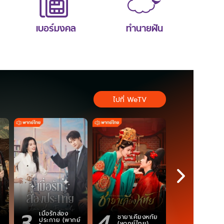
เบอร์มงคล
ทำนายฝัน
ไปที่ WeTV
3
4
5
เมื่อรักส่อง
ชายาเคียงหทัย
ซอโซ่ล่ามธี
ประกาย (พากย์
(พากย์ไทย)
(Uncut Ve