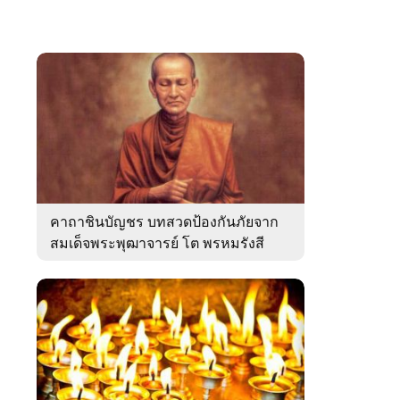
คาถาชินบัญชร บทสวดป้องกันภัยจาก
สมเด็จพระพุฒาจารย์ โต พรหมรังสี