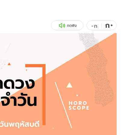
สุขภาพ
ดูทีวี
เที่ยว-กิน
WeTV
ก
+
-
ก
กดฟัง
Tasteful Thailand
Exclusive
Sanook Choice
นิยาย
ยลได้ที่
ร่วมงานกับเ