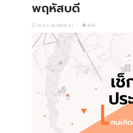
พฤหัสบดี
อัปเดตจีน
เช็กข่าวชัวร์
30 พ.ย. 62 (00:00 น.)
พิมพ์
ติดตามสนุกโซเชี
ดาวน์โหลดสนุกแอปฟรี
สงวนลิขสิทธิ์ ©
2569
บริษัท อิมเมจ ฟิวเจอร์ (ประเทศไทย) จำกัด