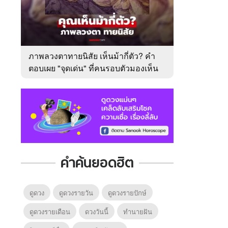
ภาพลวงตาทายนิสัย เห็นม้ากี่ตัว? คำ
ตอบเผย "จุดเด่น" ที่คนรอบตัวมองเห็น
ในตัวคุณ
คำค้นยอดฮิต
ดูดวง
ดูดวงรายวัน
ดูดวงรายปักษ์
ดูดวงรายเดือน
ดวงวันนี้
ทํานายฝัน