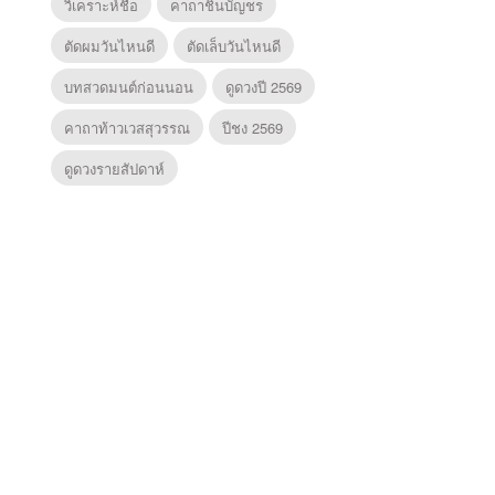
วิเคราะห์ชื่อ
คาถาชินบัญชร
ตัดผมวันไหนดี
ตัดเล็บวันไหนดี
บทสวดมนต์ก่อนนอน
ดูดวงปี 2569
คาถาท้าวเวสสุวรรณ
ปีชง 2569
ดูดวงรายสัปดาห์