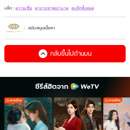
แท็ก :
ความเชื่อ
คาถาบูชาพญานาค
ดูแท็กทั้งหมด
สนับสนุนเนื้อหา
กลับขึ้นไปด้านบน
ซีรีส์ฮิตจาก