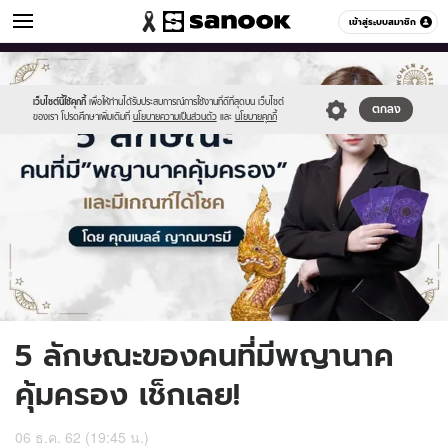
ดูดวง
เข้าสู่ระบบสมาชิก
หมวดอื่นๆ
//s.isanook.com/ho/0/ud/34/172799/800340.jpg
Sanook
//s.isanook.com/sr/0/images/logo-
600
60
new-
sanook.png
เว็บไซต์นี้ใช้คุกกี้
เพื่อให้ท่านได้รับประสบการณ์การใช้งานที่ดีที่สุดบน เว็บไซต์
ตกลง
ของเรา โปรดศึกษาเพิ่มเติมที่
นโยบายความเป็นส่วนตัว
และ
นโยบายคุกกี้
5 ลักษณะของคนที่มีพญานาค
คุ้มครอง เช็กเลย!
06 ธ.ค. 62 (19:45 น.)