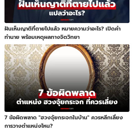
ฝันเห็นญาติที่ตายไปแล้ว หมายความว่าอะไร? เปิดคำ
ทำนาย พร้อมเหตุผลทางจิตวิทยา
7 ข้อผิดพลาด "ฮวงจุ้ยกระจกในบ้าน" ควรหลีกเลี่ยง
การวางตำแหน่งไหน?