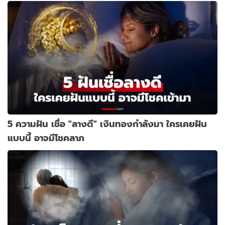
5 ความฝัน เชื่อ "ลางดี" เงินทองกำลังมา ใครเคยฝัน
แบบนี้ อาจมีโชคลาภ