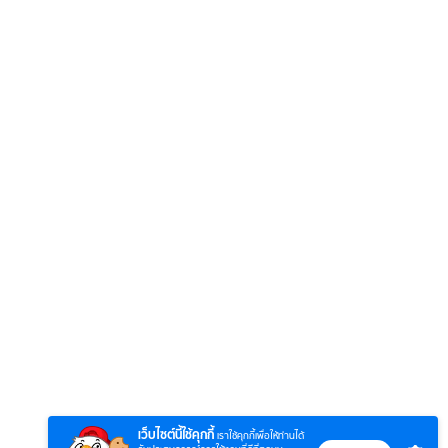
6
7
8
ยุทธ์
หากวินาทีนั้นไม่
ซอโซ่ล่ามธีร์
มหาศึ
พบเธอ (พากย์
(Uncut Ver.)
(พากย
ย)
ไทย)
เว็บไซต์นี้ใช้คุกกี้
เราใช้คุกกี้เพื่อให้ท่านได้