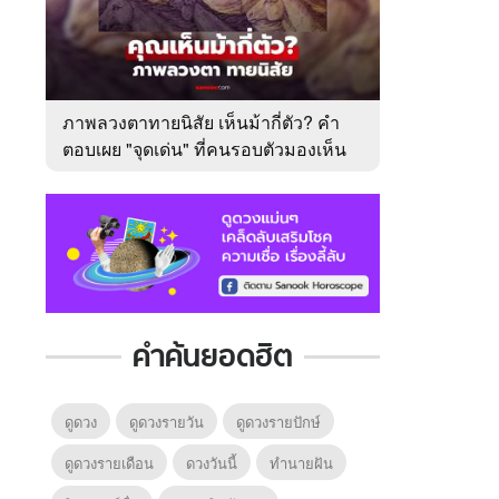
ภาพลวงตาทายนิสัย เห็นม้ากี่ตัว? คำ
ตอบเผย "จุดเด่น" ที่คนรอบตัวมองเห็น
ในตัวคุณ
คำค้นยอดฮิต
ดูดวง
ดูดวงรายวัน
ดูดวงรายปักษ์
ดูดวงรายเดือน
ดวงวันนี้
ทํานายฝัน