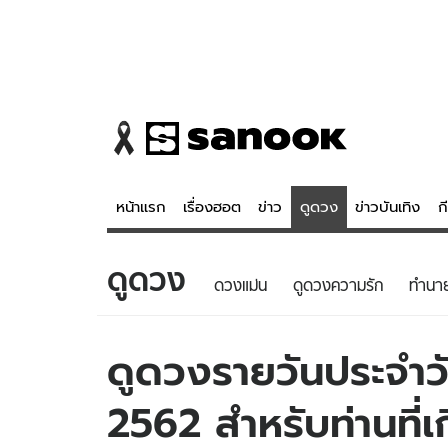
หน้าแรก
เรื่องฮอต
ข่าว
ดูดวง
ข่าวบันเทิง
ก
ดูดวง
ข่าว
ดูดวง - 
ดวงแม่น
ดูดวงความรัก
ทํานา
เรื่องฮอต
ดูดวง
ข่าว
หวยไทย
ดูดวงรายวันประจำวั
ข่าวบันเทิง
สถิติหวยไท
2562 สำหรับท่านที่เ
ข่าวกีฬา
หวยลาว
ข่าวเศรษฐกิจ