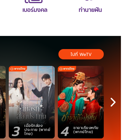
เบอร์มงคล
ทำนายฝัน
ไปที่ WeTV
3
4
5
เมื่อรักส่อง
ตำนานจอม
ชายาเคียงหทัย
ประกาย (พากย์
ภูตถังซาน
(พากย์ไทย)
ไทย)
(พากย์ไท