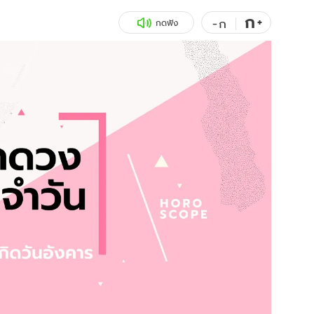
ก
สุขภาพ
+
ดูทีวี
-
ก
กดฟัง
เที่ยว-กิน
WeTV
Tasteful Thailand
Exclusive
Sanook Choice
นิยาย
ยลได้ที่
ร่วมงานกับเ