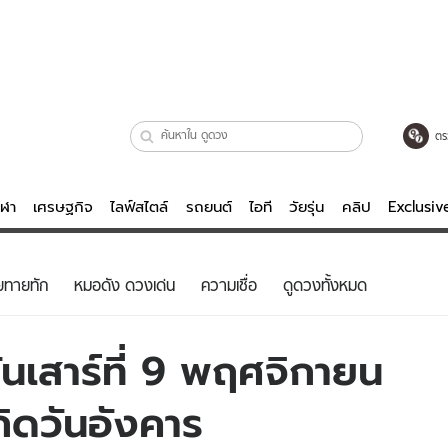
ตร
ีฬา
เศรษฐกิจ
ไลฟ์สไตล์
รถยนต์
ไอที
วัยรุ่น
คลิป
Exclusi
ตรวจหวย
ไลฟ์สไตล์
บันเทิงค
ยทายทัก
หมอดัง ดวงเด่น
ความเชื่อ
ดูดวงทั้งหมด
ผู้หญิง
หนัง-ละคร
ผู้ชาย
เพลง
นเสาร์ที่ 9 พฤศจิกายน
ย
วัยรุ่น
เกมส์
กิดวันอังคาร
ไอที
คลิป
รถยนต์
พอดแคสต์