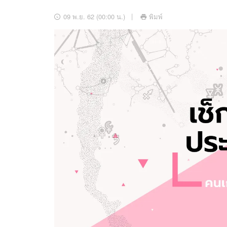
อัปเดตจีน
09 พ.ย. 62 (00:00 น.)
พิมพ์
เช็กข่าวชัวร์
ติดตามสนุกโซเชี
ดาวน์โหลดสนุกแอปฟรี
สงวนลิขสิทธิ์ ©
2569
บริษัท อิมเมจ ฟิวเจอร์ (ประเทศไทย) จำกัด