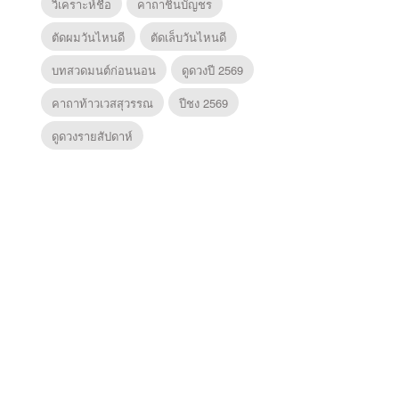
วิเคราะห์ชื่อ
คาถาชินบัญชร
ตัดผมวันไหนดี
ตัดเล็บวันไหนดี
บทสวดมนต์ก่อนนอน
ดูดวงปี 2569
คาถาท้าวเวสสุวรรณ
ปีชง 2569
ดูดวงรายสัปดาห์