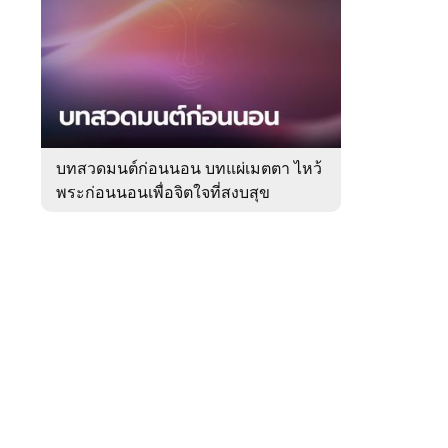
สัปดาห์
ของ
Sanook
ดูด
 WeTV
วง
บทสวดมนต์ก่อนนอน บทแผ่เมตตา ไหว้
พระก่อนนอนเพื่อจิตใจที่สงบสุข
ติดต่อโฆษณา
tencentthbd
sales@tencent.co.th
รา
ร้องเรียนเนื้อหาไม่เหมาะสม
แนะนำติชม แจ้งปัญหาการใช้งาน