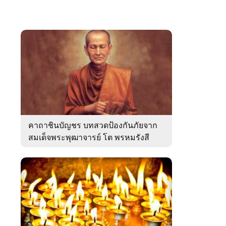
คาถาชินบัญชร บทสวดป้องกันภัยจาก
สมเด็จพระพุฒาจารย์ โต พรหมรังสี