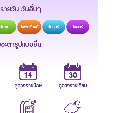
รายวัน วันอื่นๆ
วัน
พุธ
วัน
พฤหัสบดี
วัน
ศุกร์
วัน
เสาร์
ะตารูปแบบอื่น
ดูดวงรายปักษ์
ดูดวงรายเดือน