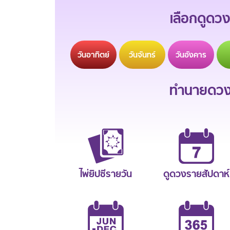
เลือกดูดวง
วัน
อาทิตย์
วัน
จันทร์
วัน
อังคาร
ทำนายดวงช
ไพ่ยิปซีรายวัน
ดูดวงรายสัปดาห์