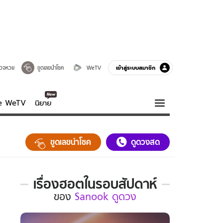
เข้าสู่ระบบสมาชิก
วจหวย
ขูดเลขนำโชค
WeTV
ve WeTV
นิยาย
รบรส
ความรู้รอบตัว
ขูดเลขนำโชค
ดูดวงสด
ฮาวทู
กูรู-รอบรู้
เรื่องฮอตในรอบสัปดาห์
เรื่อง
ของ
Sanook ดูดวง
ฮอต
ใน
รอบ