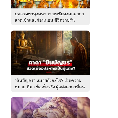
บทสวดพาหุงมหากา บทชัยมงคลคาถา
สวดเช้าและก่อนนอน ชีวิตราบรื่น
"ชินบัญชร" หมายถึงอะไร? เปิดความ
หมาย-ที่มา-ข้อเท็จจริง ผู้แต่งคาถาที่คน
ไทยคุ้นเคย