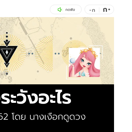
ก
สุขภาพ
+
ดูทีวี
-
ก
กดฟัง
เที่ยว-กิน
WeTV
Tasteful Thailand
Exclusive
Sanook Choice
นิยาย
ยลได้ที่
ร่วมงานกับเ