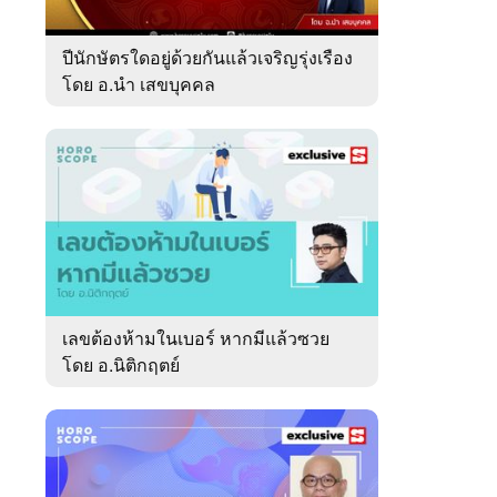
ปีนักษัตรใดอยู่ด้วยกันแล้วเจริญรุ่งเรือง
โดย อ.นำ เสขบุคคล
เลขต้องห้ามในเบอร์ หากมีแล้วซวย
โดย อ.นิติกฤตย์