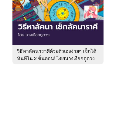
สัปดาห์
ของ
หมวด
หมอ
 WeTV
ดัง
ดวง
เด่น
วิธีหาลัคนาราศีด้วยตัวเองง่ายๆ เช็กได้
ทันทีใน 2 ขั้นตอน! โดยนางเงือกดูดวง
ติดต่อโฆษณา
tencentthbd
sales@tencent.co.th
รา
ร้องเรียนเนื้อหาไม่เหมาะสม
แนะนำติชม แจ้งปัญหาการใช้งาน