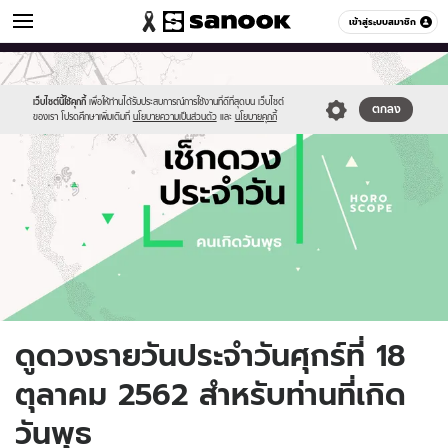
ดูดวง
เข้าสู่ระบบสมาชิก
หมวดอื่นๆ
//s.isanook.com/ho/0/ud/fxd/day/daily-
Sanook
//s.isanook.com/sr/0/images/logo-
600
60
horoscope-
new-
wednesday.jpg
sanook.png
เว็บไซต์นี้ใช้คุกกี้
เพื่อให้ท่านได้รับประสบการณ์การใช้งานที่ดีที่สุดบน เว็บไซต์
ตกลง
ของเรา โปรดศึกษาเพิ่มเติมที่
นโยบายความเป็นส่วนตัว
และ
นโยบายคุกกี้
ดูดวงรายวันประจำวันศุกร์ที่ 18
ตุลาคม 2562 สำหรับท่านที่เกิด
วันพุธ