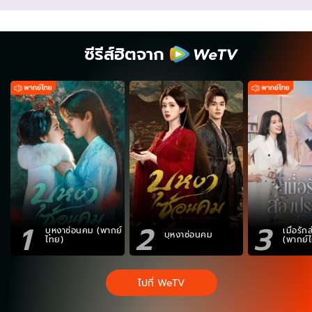
ซีรีส์ฮิตจาก
1
2
3
บุหงาซ่อนคม (พากย์
เมื่อรั
บุหงาซ่อนคม
ไทย)
(พากย์
ไปที่ WeTV