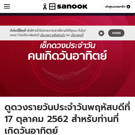
ดูดวง
เข้าสู่ระบบสมาชิก
หมวดอื่นๆ
//s.isanook.com/ho/0/ud/fxd/day/sunday.jpg
Sanook
//s.isanook.com/sr/0/images/logo-
600
60
new-
sanook.png
เว็บไซต์นี้ใช้คุกกี้
เพื่อให้ท่านได้รับประสบการณ์การใช้งานที่ดีที่สุดบน เว็บไซต์
ตกลง
ของเรา โปรดศึกษาเพิ่มเติมที่
นโยบายความเป็นส่วนตัว
และ
นโยบายคุกกี้
ดูดวงรายวันประจำวันพฤหัสบดีที่
17 ตุลาคม 2562 สำหรับท่านที่
เกิดวันอาทิตย์