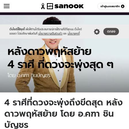
ดูดวง
เข้าสู่ระบบสมาชิก
หมวดอื่นๆ
//s.isanook.com/ho/0/ud/33/169613/7860_1200x720.jpg
Sanook
//s.isanook.com/sr/0/images/logo-
600
60
new-
sanook.png
เว็บไซต์นี้ใช้คุกกี้
เพื่อให้ท่านได้รับประสบการณ์การใช้งานที่ดีที่สุดบน เว็บไซต์
ตกลง
ของเรา โปรดศึกษาเพิ่มเติมที่
นโยบายความเป็นส่วนตัว
และ
นโยบายคุกกี้
4 ราศีที่ดวงจะพุ่งถึงขีดสุด หลัง
ดาวพฤหัสย้าย โดย อ.คฑา ชิน
บัญชร