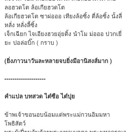
ลอฮวดโต ล้อเกียฮวดโต
ล้อเกียฮวดโต ซาผ่อออ เทียงล้อซิ้ง ตี่ล้อซิ้ง นั้งลี่
หลั่ง หลั่งลี้ซิ้ง
เจ็กเฉียก ไจเอียงฮวยอุ่ยติ้ง นำโม ม่อออ ปวกเยี่
ยะ ปอล่อบิ๊ก ( กราบ )
(ยิ่งภาวนาวันละหลายจบยิ่งมีอานิสงส์มาก )
--------------------
คำแปล บทสวด ไต๋ซือ ไต๋ปุย
ข้าพเจ้าขอนอบน้อมแด่พระแม่กวนอิมมหา
โพธิสัตว์
พระผู้เปี่ยมล้นด้วยพระมหาเมตตา พระมหากรุณา