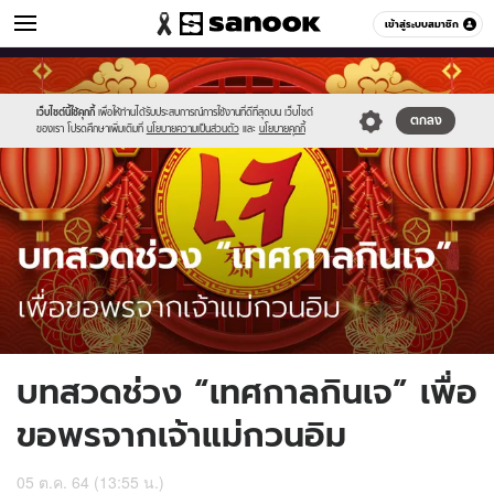
ดูดวง
เข้าสู่ระบบสมาชิก
หมวดอื่นๆ
//s.isanook.com/ho/0/ud/33/168965/396528.jpg
Sanook
//s.isanook.com/sr/0/images/logo-
600
60
new-
sanook.png
เว็บไซต์นี้ใช้คุกกี้
เพื่อให้ท่านได้รับประสบการณ์การใช้งานที่ดีที่สุดบน เว็บไซต์
ตกลง
ของเรา โปรดศึกษาเพิ่มเติมที่
นโยบายความเป็นส่วนตัว
และ
นโยบายคุกกี้
บทสวดช่วง “เทศกาลกินเจ” เพื่อ
ขอพรจากเจ้าแม่กวนอิม
05 ต.ค. 64 (13:55 น.)