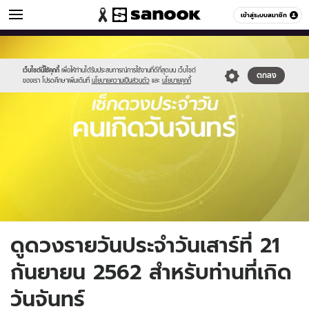
ดูดวง
เข้าสู่ระบบสมาชิก
หมวดอื่นๆ
//s.isanook.com/ho/0/ud/fxd/day/monday.jpg
Sanook
//s.isanook.com/sr/0/images/logo-
600
60
new-
sanook.png
เว็บไซต์นี้ใช้คุกกี้
เพื่อให้ท่านได้รับประสบการณ์การใช้งานที่ดีที่สุดบน เว็บไซต์
ตกลง
ของเรา โปรดศึกษาเพิ่มเติมที่
นโยบายความเป็นส่วนตัว
และ
นโยบายคุกกี้
ดูดวงรายวันประจำวันเสาร์ที่ 21
กันยายน 2562 สำหรับท่านที่เกิด
วันจันทร์