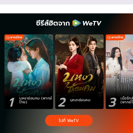
ซีรีส์ฮิตจาก
1
2
3
บุหงาซ่อนคม (พากย์
เมื่อรั
บุหงาซ่อนคม
ไทย)
(พากย์
ไปที่ WeTV