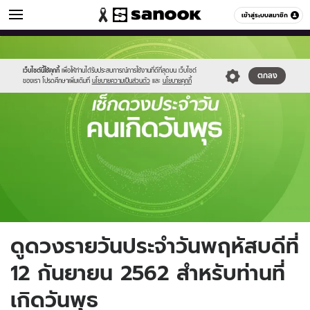
ดูดวง
เข้าสู่ระบบสมาชิก
หมวดอื่นๆ
//s.isanook.com/ho/0/ud/fxd/day/wednesday.jpg
Sanook
//s.isanook.com/sr/0/images/logo-
600
60
new-
sanook.png
เว็บไซต์นี้ใช้คุกกี้
เพื่อให้ท่านได้รับประสบการณ์การใช้งานที่ดีที่สุดบน เว็บไซต์
ตกลง
ของเรา โปรดศึกษาเพิ่มเติมที่
นโยบายความเป็นส่วนตัว
และ
นโยบายคุกกี้
ดูดวงรายวันประจำวันพฤหัสบดีที่
12 กันยายน 2562 สำหรับท่านที่
เกิดวันพุธ