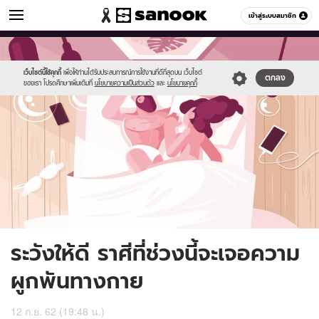
ดูดวง
เข้าสู่ระบบสมาชิก
หมวดอื่นๆ
//s.isanook.com/ho/0/ud/33/167595/197437.jpg
Sanook
//s.isanook.com/sr/0/images/logo-
600
60
new-
sanook.png
เว็บไซต์นี้ใช้คุกกี้
เพื่อให้ท่านได้รับประสบการณ์การใช้งานที่ดีที่สุดบน เว็บไซต์
ตกลง
ของเรา โปรดศึกษาเพิ่มเติมที่
นโยบายความเป็นส่วนตัว
และ
นโยบายคุกกี้
ระวังให้ดี ราศีที่ช่วงนี้จะเจอความ
ผูกพันทางกาย
12 ก.ย. 62 (19:48 น.)