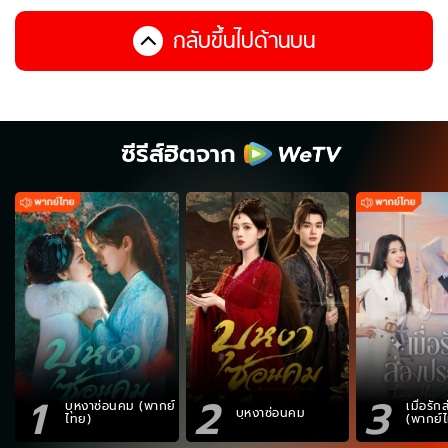
กลับขึ้นไปด้านบน
ซีรีส์ฮิตจาก
1
2
3
บุหงาซ่อนคม (พากย์
เมื่อรั
บุหงาซ่อนคม
ไทย)
(พากย์