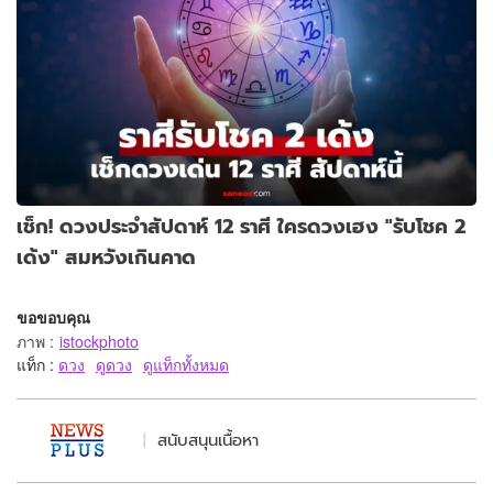
เช็ก! ดวงประจำสัปดาห์ 12 ราศี ใครดวงเฮง "รับโชค 2
เด้ง" สมหวังเกินคาด
ขอขอบคุณ
ภาพ
:
istockphoto
แท็ก :
ดวง
ดูดวง
ดูแท็กทั้งหมด
สนับสนุนเนื้อหา