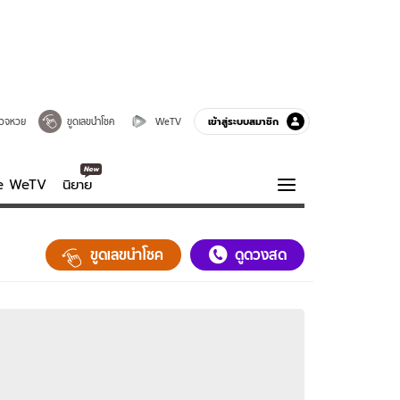
เข้าสู่ระบบสมาชิก
วจหวย
ขูดเลขนำโชค
WeTV
ve WeTV
นิยาย
รบรส
ความรู้รอบตัว
ขูดเลขนำโชค
ดูดวงสด
ฮาวทู
กูรู-รอบรู้