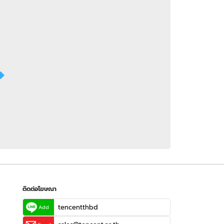
 WeTV
ติดต่อโฆษณา
tencentthbd
sales@tencent.co.th
รา
ร้องเรียนเนื้อหาไม่เหมาะสม
แนะนำติชม แจ้งปัญหาการใช้งาน
ติดต่อโฆษณา
tencentthbd
Add