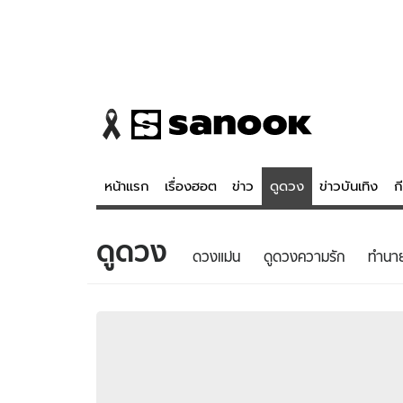
หน้าแรก
เรื่องฮอต
ข่าว
ดูดวง
ข่าวบันเทิง
ก
ดูดวง
ข่าว
ดูดวง - 
ดวงแม่น
ดูดวงความรัก
ทํานา
เรื่องฮอต
ดูดวง
ข่าว
หวยไทย
ข่าวบันเทิง
สถิติหวยไท
ข่าวกีฬา
หวยลาว
ข่าวเศรษฐกิจ