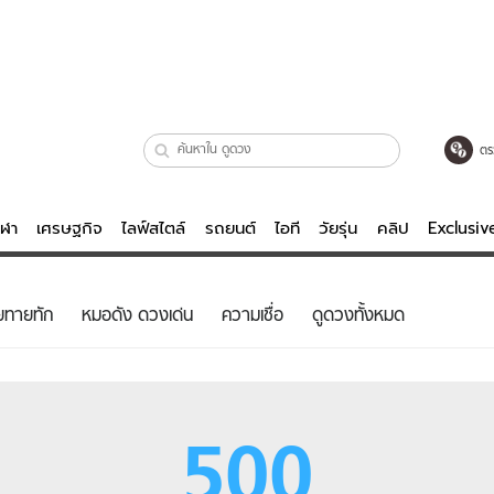
ตร
ีฬา
เศรษฐกิจ
ไลฟ์สไตล์
รถยนต์
ไอที
วัยรุ่น
คลิป
Exclusi
ตรวจหวย
ไลฟ์สไตล์
บันเทิงค
ยทายทัก
หมอดัง ดวงเด่น
ความเชื่อ
ดูดวงทั้งหมด
ผู้หญิง
หนัง-ละคร
ผู้ชาย
เพลง
ย
วัยรุ่น
เกมส์
500
ไอที
คลิป
รถยนต์
พอดแคสต์