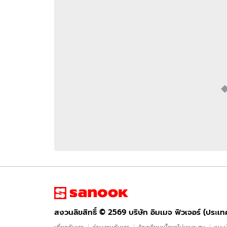
อัปเดตจีน
เช็กข่าวชัวร์
ติดตามสนุกโซเชี
ดาวน์โหลดสนุกแอปฟรี
สงวนลิขสิทธิ์ ©
2569
บริษัท อิมเมจ ฟิวเจอร์ (ประเทศไทย) จำกัด
สงวนลิขสิทธิ์ ©
2569
บริษัท อิมเมจ ฟิวเจอร์ (ประเ