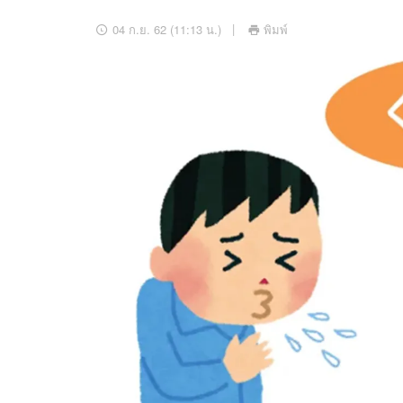
อัปเดตจีน
04 ก.ย. 62 (11:13 น.)
พิมพ์
เช็กข่าวชัวร์
ติดตามสนุกโซเชี
ดาวน์โหลดสนุกแอปฟรี
สงวนลิขสิทธิ์ ©
2569
บริษัท อิมเมจ ฟิวเจอร์ (ประเทศไทย) จำกัด