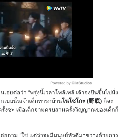
Powered by 
GliaStudios
เอ่ยต่อว่า “พรุ่งนี้เวลาโพล้เพล้ เจ้าจงปีนขึ้นไปนั่ง
ำแบบนั้นเจ้าเด็กทารกบ้าน
ก็จะ
โนโซโกะ (野底)
M
ั้งซะ เมื่อเด็กจามครบสามครั้งวิญญาณของเด็กก็
u
t
e
่ยถาม “ใช่ แต่ว่าจะมีมนุษย์หัวดีมาขวางด้วยการ