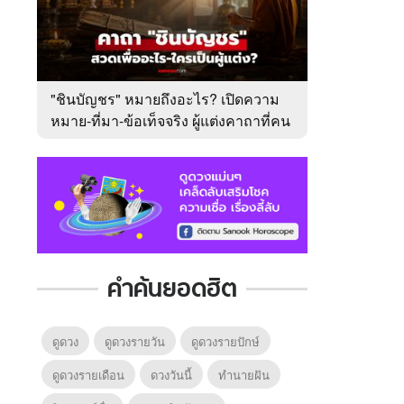
"ชินบัญชร" หมายถึงอะไร? เปิดความ
หมาย-ที่มา-ข้อเท็จจริง ผู้แต่งคาถาที่คน
ไทยคุ้นเคย
คำค้นยอดฮิต
ดูดวง
ดูดวงรายวัน
ดูดวงรายปักษ์
ดูดวงรายเดือน
ดวงวันนี้
ทํานายฝัน