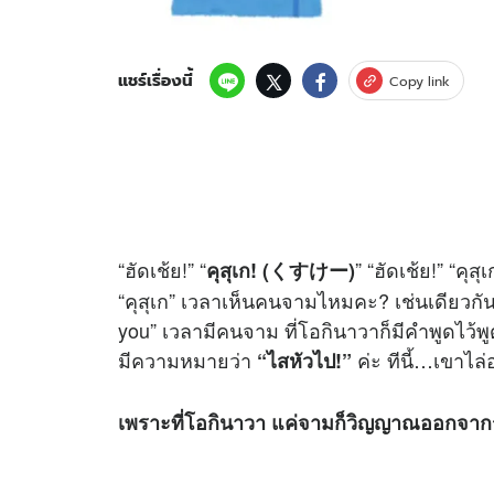
แชร์เรื่องนี้
Copy link
“ฮัดเช้ย!” “
” “ฮัดเช้ย!” “คุ
คุสุเก! (くすけー)
“คุสุเก” เวลาเห็นคนจามไหมคะ? เช่นเดียวกัน
you” เวลามีคนจาม ที่โอกินาวาก็มีคำพูดไว้พูด
มีความหมายว่า
ค่ะ ทีนี้…เขาไล
“ไสหัวไป!”
เพราะที่โอกินาวา แค่จามก็วิญญาณออกจากร