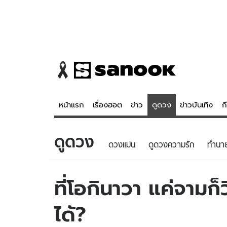
หน้าแรก
เรื่องฮอต
ข่าว
ดูดวง
ข่าวบันเทิง
ก
ดูดวง
ข่าว
ดูดวง - 
ดวงแม่น
ดูดวงความรัก
ทํานา
เรื่องฮอต
ดูดวง
ข่าว
หวยไทย
ที่โอกินาวา แค่จา
ข่าวบันเทิง
สถิติหวยไท
ได้?
ข่าวกีฬา
หวยลาว
ข่าวเศรษฐกิจ