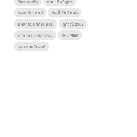
วิเคราะห์ชื่อ
คาถาชินบัญชร
ตัดผมวันไหนดี
ตัดเล็บวันไหนดี
บทสวดมนต์ก่อนนอน
ดูดวงปี 2569
คาถาท้าวเวสสุวรรณ
ปีชง 2569
ดูดวงรายสัปดาห์