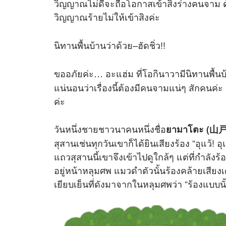
วิญญาณไม่ดีจะถือโอกาสเข้าสิงร่างคนจาม ดังนั้น
วิญญาณร้ายไม่ให้เข้าสิงค่ะ
นิทานพื้นบ้านว่าด้วย–ฮัดชิ่ว!!
ขออภัยค่ะ… อะแฮ่ม ที่โอกินาวามีนิทานพื้นบ
แน่นอนว่าเรื่องนี้ต้องมีคนจามแน่ๆ สักคนค่ะ 
ค่ะ
วันหนึ่งชายชาวนาคนหนึ่งชื่อ
ยามาโตะ (山戸
สุสานเช่นทุกวันเขาก็ได้ยินเสียงร้อง “อุแว้! 
แถวสุสานนี้เขาจึงเข้าไปดูใกล้ๆ แต่ที่กำลังร้อ
อยู่หน้าหลุมศพ แมวดำตัวนั้นร้องคล้ายเสียงเ
เยียบเย็นที่ดังมาจากในหลุมศพว่า “ร้องแบบน