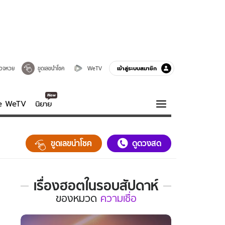
เข้าสู่ระบบสมาชิก
วจหวย
ขูดเลขนำโชค
WeTV
ve WeTV
นิยาย
รบรส
ความรู้รอบตัว
ขูดเลขนำโชค
ดูดวงสด
ฮาวทู
กูรู-รอบรู้
เรื่องฮอตในรอบสัปดาห์
เรื่อง
ของ
หมวด
ความเชื่อ
ฮอต
ใน
รอบ