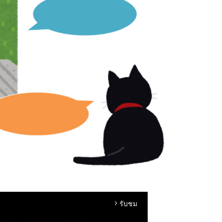
รับชม
arrow_forward_ios