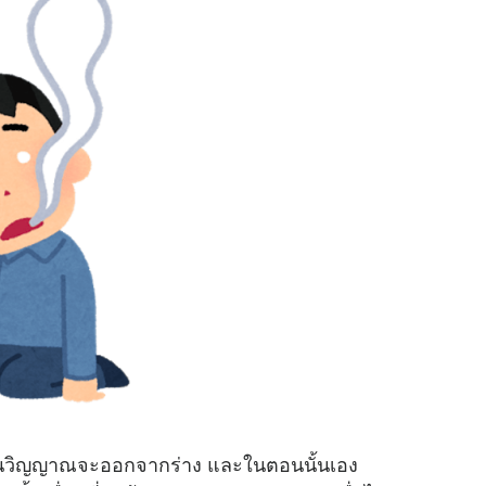
จามนั้นวิญญาณจะออกจากร่าง และในตอนนั้นเอง