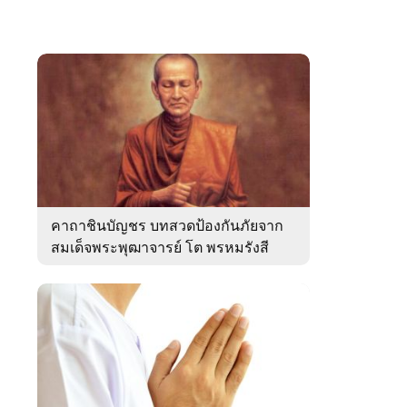
คาถาชินบัญชร บทสวดป้องกันภัยจาก
สมเด็จพระพุฒาจารย์ โต พรหมรังสี