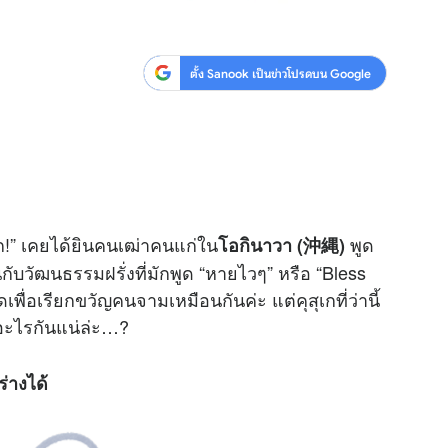
ตั้ง Sanook เป็นข่าวโปรดบน Google
สุเก!” เคยได้ยินคนเฒ่าคนแก่ใน
พูด
โอกินาวา (沖縄)
กับวัฒนธรรมฝรั่งที่มักพูด “หายไวๆ” หรือ “Bless
เพื่อเรียกขวัญคนจามเหมือนกันค่ะ แต่คุสุเกที่ว่านี้
่อะไรกันแน่ล่ะ…?
่างได้