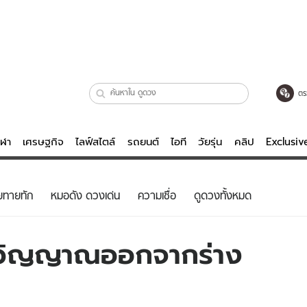
ตร
ีฬา
เศรษฐกิจ
ไลฟ์สไตล์
รถยนต์
ไอที
วัยรุ่น
คลิป
Exclusi
ตรวจหวย
ไลฟ์สไตล์
บันเทิงค
ยทายทัก
หมอดัง ดวงเด่น
ความเชื่อ
ดูดวงทั้งหมด
ผู้หญิง
หนัง-ละคร
ผู้ชาย
เพลง
มก็วิญญาณออกจากร่าง
ย
วัยรุ่น
เกมส์
ไอที
คลิป
รถยนต์
พอดแคสต์