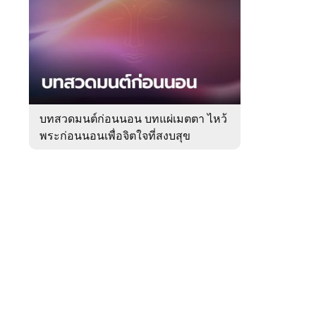
สัปดาห์
ของ
หมวด
ความ
 WeTV
เชื่อ
บทสวดมนต์ก่อนนอน บทแผ่เมตตา ไหว้
พระก่อนนอนเพื่อจิตใจที่สงบสุข
ติดต่อโฆษณา
tencentthbd
sales@tencent.co.th
รา
ร้องเรียนเนื้อหาไม่เหมาะสม
แนะนำติชม แจ้งปัญหาการใช้งาน