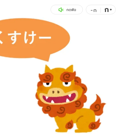
ก
สุขภาพ
+
ดูทีวี
-
ก
กดฟัง
เที่ยว-กิน
WeTV
Tasteful Thailand
Exclusive
Sanook Choice
นิยาย
ยลได้ที่
ร่วมงานกับเ