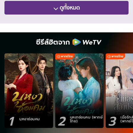
ดูทั้งหมด
ซีรีส์ฮิตจาก
1
2
3
บุหงาซ่อนคม (พากย์
เมื่อรั
บุหงาซ่อนคม
ไทย)
(พากย์