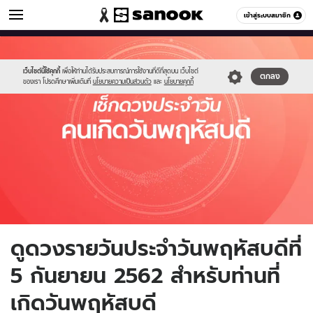
ดูดวง
เข้าสู่ระบบสมาชิก
หมวดอื่นๆ
//s.isanook.com/ho/0/ud/fxd/day/thursday.jpg
Sanook
//s.isanook.com/sr/0/images/logo-
600
60
new-
sanook.png
เว็บไซต์นี้ใช้คุกกี้
เพื่อให้ท่านได้รับประสบการณ์การใช้งานที่ดีที่สุดบน เว็บไซต์
ตกลง
ของเรา โปรดศึกษาเพิ่มเติมที่
นโยบายความเป็นส่วนตัว
และ
นโยบายคุกกี้
ดูดวงรายวันประจำวันพฤหัสบดีที่
5 กันยายน 2562 สำหรับท่านที่
เกิดวันพฤหัสบดี