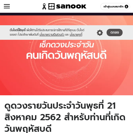
ดูดวง
เข้าสู่ระบบสมาชิก
หมวดอื่นๆ
//s.isanook.com/ho/0/ud/fxd/day/thursday.jpg
Sanook
//s.isanook.com/sr/0/images/logo-
600
60
new-
sanook.png
เว็บไซต์นี้ใช้คุกกี้
เพื่อให้ท่านได้รับประสบการณ์การใช้งานที่ดีที่สุดบน เว็บไซต์
ตกลง
ของเรา โปรดศึกษาเพิ่มเติมที่
นโยบายความเป็นส่วนตัว
และ
นโยบายคุกกี้
ดูดวงรายวันประจำวันพุธที่ 21
สิงหาคม 2562 สำหรับท่านที่เกิด
วันพฤหัสบดี