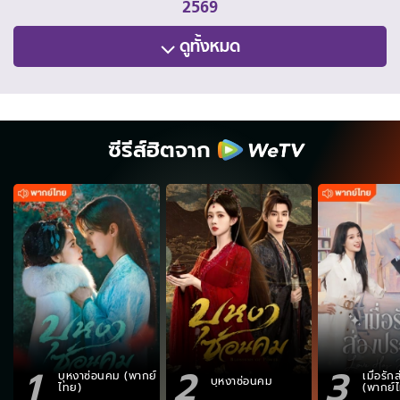
2569
ดูทั้งหมด
ซีรีส์ฮิตจาก
1
2
3
บุหงาซ่อนคม (พากย์
เมื่อรั
บุหงาซ่อนคม
ไทย)
(พากย์