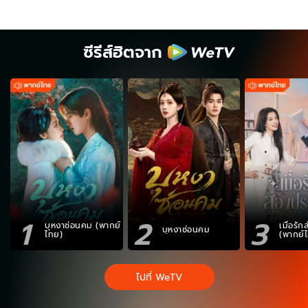
ซีรีส์ฮิตจาก
1
2
3
บุหงาซ่อนคม (พากย์
เมื่อรั
บุหงาซ่อนคม
ไทย)
(พากย์
ไปที่ WeTV