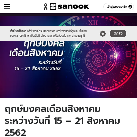
ดูดวง
เข้าสู่ระบบสมาชิก
หมวดอื่นๆ
//s.isanook.com/ho/0/ud/33/165937/horo1.1.jpg
Sanook
//s.isanook.com/sr/0/images/logo-
600
60
new-
sanook.png
เว็บไซต์นี้ใช้คุกกี้
เพื่อให้ท่านได้รับประสบการณ์การใช้งานที่ดีที่สุดบน เว็บไซต์
ตกลง
ของเรา โปรดศึกษาเพิ่มเติมที่
นโยบายความเป็นส่วนตัว
และ
นโยบายคุกกี้
ฤกษ์มงคลเดือนสิงหาคม
ระหว่างวันที่ 15 – 21 สิงหาคม
2562