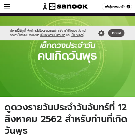
ดูดวง
เข้าสู่ระบบสมาชิก
หมวดอื่นๆ
//s.isanook.com/ho/0/ud/fxd/day/wednesday.jpg
Sanook
//s.isanook.com/sr/0/images/logo-
600
60
new-
sanook.png
เว็บไซต์นี้ใช้คุกกี้
เพื่อให้ท่านได้รับประสบการณ์การใช้งานที่ดีที่สุดบน เว็บไซต์
ตกลง
ของเรา โปรดศึกษาเพิ่มเติมที่
นโยบายความเป็นส่วนตัว
และ
นโยบายคุกกี้
ดูดวงรายวันประจำวันจันทร์ที่ 12
สิงหาคม 2562 สำหรับท่านที่เกิด
วันพุธ