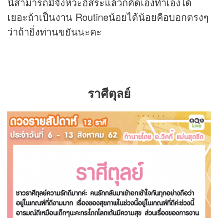
นี้สามารถมีจังหวะอิสระแล้วก็คิดเองทำเองได้
เยอะถ้าเป็นงาน Routineน้อยได้น้อยคือบอกตรงๆ
ว่าถ้ายิ่งท่านขยันนะคะ
ราศีตุลย์