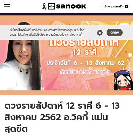
ดูดวง
เข้าสู่ระบบสมาชิก
หมวดอื่นๆ
//s.isanook.com/ho/0/ud/33/165661/horo1.jpg
Sanook
//s.isanook.com/sr/0/images/logo-
600
60
new-
sanook.png
เว็บไซต์นี้ใช้คุกกี้
เพื่อให้ท่านได้รับประสบการณ์การใช้งานที่ดีที่สุดบน เว็บไซต์
ตกลง
ของเรา โปรดศึกษาเพิ่มเติมที่
นโยบายความเป็นส่วนตัว
และ
นโยบายคุกกี้
ดวงรายสัปดาห์ 12 ราศี 6 - 13
สิงหาคม 2562 อ.วิคกี้ เเม่น
สุดขีด