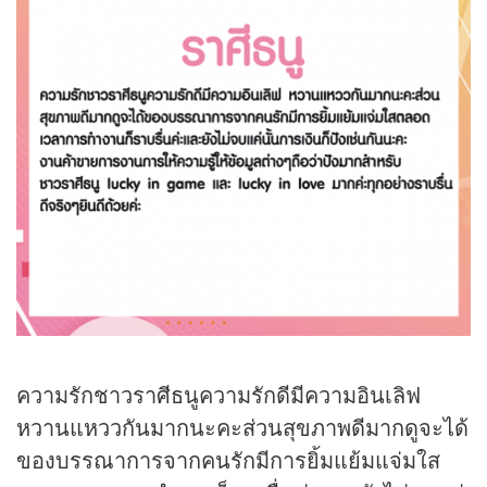
ความรักชาวราศีธนูความรักดีมีความอินเลิฟ
หวานแหววกันมากนะคะส่วนสุขภาพดีมากดูจะได้
ของบรรณาการจากคนรักมีการยิ้มแย้มแจ่มใส